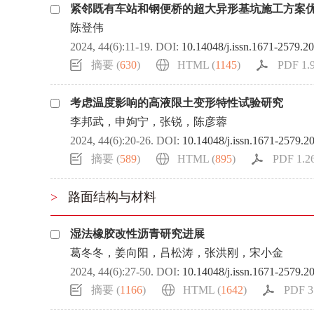
紧邻既有车站和钢便桥的超大异形基坑施工方案
陈登伟
2024, 44(6):11-19.
DOI:
10.14048/j.issn.1671-2579.2
摘要 (
630
)
HTML (
1145
)
PDF 1.9
考虑温度影响的高液限土变形特性试验研究
李邦武，申姁宁，张锐，陈彦蓉
2024, 44(6):20-26.
DOI:
10.14048/j.issn.1671-2579.2
摘要 (
589
)
HTML (
895
)
PDF 1.2
>
路面结构与材料
湿法橡胶改性沥青研究进展
葛冬冬，姜向阳，吕松涛，张洪刚，宋小金
2024, 44(6):27-50.
DOI:
10.14048/j.issn.1671-2579.2
摘要 (
1166
)
HTML (
1642
)
PDF 3