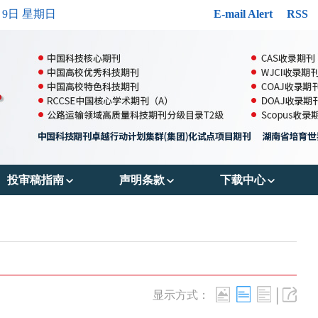
月9日 星期日
E-mail Alert
RSS
投审稿指南
声明条款
下载中心
郑重声明
出版伦理
投稿模版
投稿须知
OA政策
参考文献格式
审稿流程
存储政策
版权转让协议书
|
显示方式：
编辑流程
数据共享政策
作者声明表