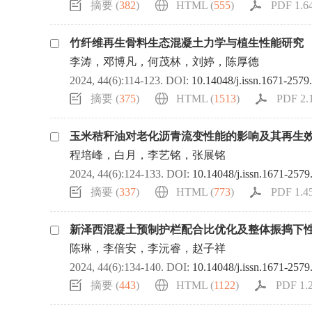
摘要 (
382
)
HTML (
555
)
PDF 1.6
竹纤维再生骨料生态混凝土力学与植生性能研究
李涛，邓博凡，何茂林，刘婷，陈厚德
2024, 44(6):114-123.
DOI:
10.14048/j.issn.1671-2579
摘要 (
375
)
HTML (
1513
)
PDF 2.
玉米秸秆油对老化沥青流变性能的影响及其再生
程培峰，白月，李艺铭，张展铭
2024, 44(6):124-133.
DOI:
10.14048/j.issn.1671-2579
摘要 (
337
)
HTML (
773
)
PDF 1.4
新泽西混凝土预制护栏配合比优化及整体振捣下
陈琳，李倍安，李沅睿，赵子祥
2024, 44(6):134-140.
DOI:
10.14048/j.issn.1671-2579
摘要 (
443
)
HTML (
1122
)
PDF 1.2