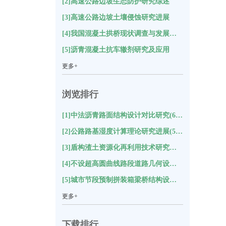
[2]高速公路边坡生态防护研究综述
[3]高速公路边坡土壤侵蚀研究进展
[4]我国混凝土拱桥现状调查与发展方向分析
[5]沥青混凝土抗车辙剂研究及应用
更多+
浏览排行
[1]中法沥青路面结构设计对比研究(6328)
[2]公路路基湿度计算理论研究进展(5845)
[3]盾构渣土资源化再利用技术研究综述(5796)
[4]不设超高圆曲线路段道路几何设计探讨(5002)
[5]城市节段预制拼装箱梁桥结构设计的技术特点与创新(4549)
更多+
下载排行