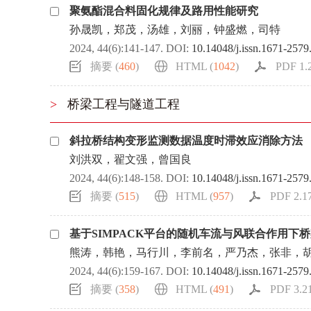
聚氨酯混合料固化规律及路用性能研究
孙晟凯，郑茂，汤雄，刘丽，钟盛燃，司特
2024, 44(6):141-147.
DOI:
10.14048/j.issn.1671-2579
摘要 (
460
)
HTML (
1042
)
PDF 1.
>
桥梁工程与隧道工程
斜拉桥结构变形监测数据温度时滞效应消除方法
刘洪双，翟文强，曾国良
2024, 44(6):148-158.
DOI:
10.14048/j.issn.1671-2579
摘要 (
515
)
HTML (
957
)
PDF 2.1
基于SIMPACK平台的随机车流与风联合作用下
熊涛，韩艳，马行川，李前名，严乃杰，张非，
2024, 44(6):159-167.
DOI:
10.14048/j.issn.1671-2579
摘要 (
358
)
HTML (
491
)
PDF 3.2