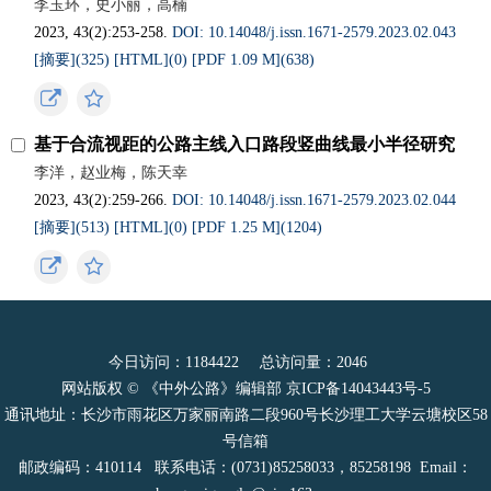
李玉环，史小丽，高楠
2023, 43(2):253-258.
DOI: 10.14048/j.issn.1671‐2579.2023.02.043
[摘要](
325
)
[HTML](
0
)
[PDF 1.09 M](
638
)
基于合流视距的公路主线入口路段竖曲线最小半径研究
李洋，赵业梅，陈天幸
2023, 43(2):259-266.
DOI: 10.14048/j.issn.1671‐2579.2023.02.044
[摘要](
513
)
[HTML](
0
)
[PDF 1.25 M](
1204
)
今日访问：
1184422
总访问量：
2046
网站版权 © 《中外公路》编辑部
京ICP备14043443号-5
通讯地址：长沙市雨花区万家丽南路二段960号长沙理工大学云塘校区58
号信箱
邮政编码：410114 联系电话：(0731)85258033，85258198 Email：