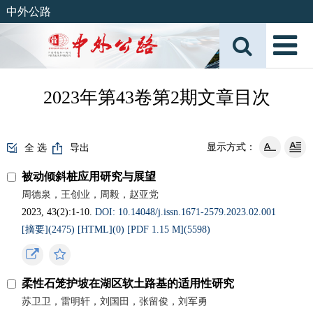
中外公路
2023年第43卷第2期文章目次
显示方式：
全 选
导出
被动倾斜桩应用研究与展望
周德泉，王创业，周毅，赵亚党
2023, 43(2):1-10.
DOI: 10.14048/j.issn.1671‐2579.2023.02.001
[摘要](
2475
)
[HTML](
0
)
[PDF 1.15 M](
5598
)
柔性石笼护坡在湖区软土路基的适用性研究
苏卫卫，雷明轩，刘国田，张留俊，刘军勇