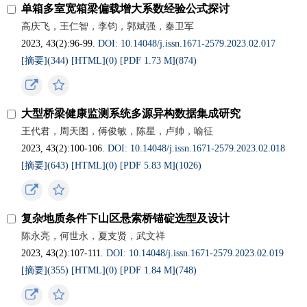
单箱多室宽箱梁偏载增大系数经验公式探讨
高庆飞，王仁智，李钧，郭斌强，秦卫军
2023, 43(2):96-99.
DOI: 10.14048/j.issn.1671‐2579.2023.02.017
[摘要](
344
)
[HTML](
0
)
[PDF 1.73 M](
874
)
大型桥梁健康监测系统多源异构数据集成研究
王代君，周天图，傅俊敏，陈星，卢帅，喻征
2023, 43(2):100-106.
DOI: 10.14048/j.issn.1671‐2579.2023.02.018
[摘要](
643
)
[HTML](
0
)
[PDF 5.83 M](
1026
)
复杂地质条件下山区悬索桥锚碇选型及设计
陈永亮，何世永，夏支贤，武文祥
2023, 43(2):107-111.
DOI: 10.14048/j.issn.1671‐2579.2023.02.019
[摘要](
355
)
[HTML](
0
)
[PDF 1.84 M](
748
)