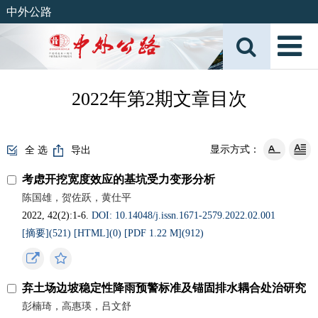
中外公路
2022年第2期文章目次
显示方式：
全 选
导出
考虑开挖宽度效应的基坑受力变形分析
陈国雄，贺佐跃，黄仕平
2022, 42(2):1-6.
DOI: 10.14048/j.issn.1671-2579.2022.02.001
[摘要](
521
)
[HTML](
0
)
[PDF 1.22 M](
912
)
弃土场边坡稳定性降雨预警标准及锚固排水耦合处治研究
彭楠琦，高惠瑛，吕文舒