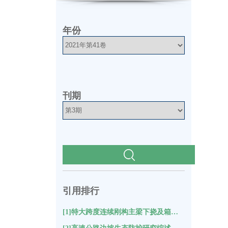
年份
板
刊期
引用排行
[1]特大跨度连续刚构主梁下挠及箱梁裂缝成因分析