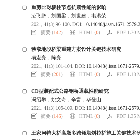
重剪比对板柱节点抗震性能的影响
凌飞鹏，刘国梁，刘世建，韦港荣
2021, 41(3):96-100.
DOI:
10.14048/j.issn.1671-2579.
摘要 (
142
)
HTML (
0
)
PDF 1.70 M
狭窄地段桥梁重建方案设计关键技术研究
项宏亮，陈亮
2021, 41(3):101-104.
DOI:
10.14048/j.issn.1671-2579
摘要 (
201
)
HTML (
0
)
PDF 1.18 M
CD型装配式公路钢桥通载性能研究
冯绍攀，姚文奇，辛雷，毕登山
2021, 41(3):105-109.
DOI:
10.14048/j.issn.1671-2579
摘要 (
146
)
HTML (
0
)
PDF 1.35 M
王家河特大桥高墩多跨矮塔斜拉桥施工关键技术