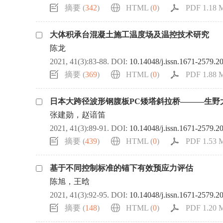
摘要 (
342
)
HTML (
0
)
PDF 1.18 M
大体积承台混凝土施工温度场及温控技术研究
陈龙
2021, 41(3):83-88.
DOI:
10.14048/j.issn.1671-2579.2
摘要 (
369
)
HTML (
0
)
PDF 1.88 M
日本大跨径波形钢腹板PC矮塔斜拉桥———生野
张建勋，赵谙笛
2021, 41(3):89-91.
DOI:
10.14048/j.issn.1671-2579.2
摘要 (
439
)
HTML (
0
)
PDF 1.53 M
基于不同控制标准的锚下有效预应力评估
陈旭，王晗
2021, 41(3):92-95.
DOI:
10.14048/j.issn.1671-2579.2
摘要 (
148
)
HTML (
0
)
PDF 1.20 M