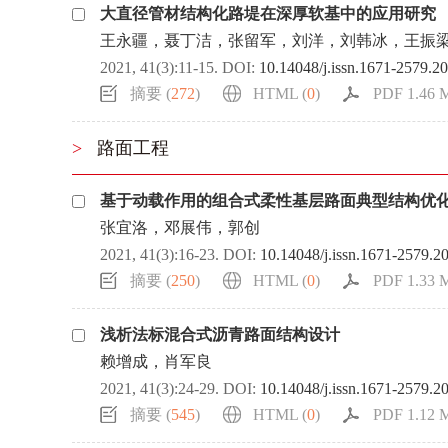
大直径管材结构化路堤在深厚软基中的应用研究
王永疆，聂丁洁，张留军，刘洋，刘韩冰，王振
2021, 41(3):11-15.
DOI:
10.14048/j.issn.1671-2579.2
摘要 (
272
)
HTML (
0
)
PDF 1.46 M
>
路面工程
基于动载作用的组合式柔性基层路面典型结构优
张宜洛，邓展伟，郭创
2021, 41(3):16-23.
DOI:
10.14048/j.issn.1671-2579.2
摘要 (
250
)
HTML (
0
)
PDF 1.33 M
浅析法标混合式沥青路面结构设计
赖增成，肖军良
2021, 41(3):24-29.
DOI:
10.14048/j.issn.1671-2579.2
摘要 (
545
)
HTML (
0
)
PDF 1.12 M