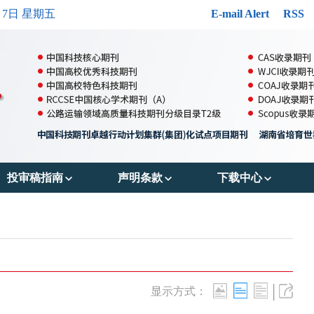
月7日 星期五
E-mail Alert
RSS
投审稿指南
声明条款
下载中心
郑重声明
出版伦理
投稿模版
投稿须知
OA政策
参考文献格式
审稿流程
存储政策
版权转让协议书
|
显示方式：
编辑流程
数据共享政策
作者声明表