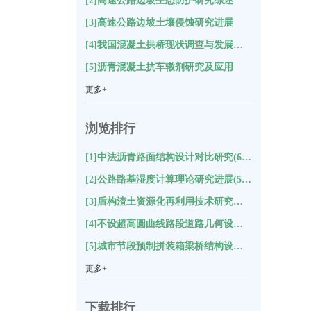
[2]高速公路边坡生态防护研究综述
[3]高速公路边坡土壤侵蚀研究进展
[4]我国混凝土拱桥现状调查与发展方向分析
[5]沥青混凝土抗车辙剂研究及应用
更多+
浏览排行
[1]中法沥青路面结构设计对比研究(6324)
[2]公路路基湿度计算理论研究进展(5843)
[3]盾构渣土资源化再利用技术研究综述(5795)
[4]不设超高圆曲线路段道路几何设计探讨(4995)
[5]城市节段预制拼装箱梁桥结构设计的技术特点与创新(4547)
更多+
下载排行