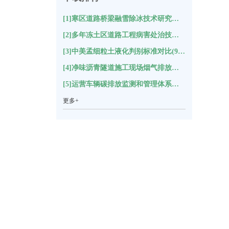
[1]寒区道路桥梁融雪除冰技术研究综述(9418)
[2]多年冻土区道路工程病害处治技术研究进展与展望(9371)
[3]中美孟细粒土液化判别标准对比(9362)
[4]净味沥青隧道施工现场烟气排放及环境影响评估(9239)
[5]运营车辆碳排放监测和管理体系构建(9215)
更多+