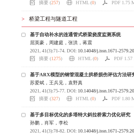
摘要 (
257
)
HTML (
0
)
PDF 1.75 M
>
桥梁工程与隧道工程
基于自动补水的连通管式桥梁挠度监测系统
屈英豪，周建庭，张洪，蒋震
2021, 41(3):71-74.
DOI:
10.14048/j.issn.1671-2579.2
摘要 (
1275
)
HTML (
0
)
PDF 1.57 
基于ARX模型的钢管混凝土拱桥损伤评估方法研
苏爱斌，王兵见，袁野真
2021, 41(3):75-77.
DOI:
10.14048/j.issn.1671-2579.2
摘要 (
327
)
HTML (
0
)
PDF 1.80 M
基于多目标优化的多塔特大斜拉桥索力优化研究
孙鹏，肖军，李松
2021, 41(3):78-82.
DOI:
10.14048/j.issn.1671-2579.2