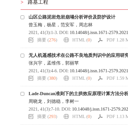
>
路基工程
山区公路泥岩危岩崩塌分析评价及防护设计
曾玉梅，杨星，范安军，周志林
2021, 41(3):1-3.
DOI:
10.14048/j.issn.1671-2579.202
摘要 (
276
)
HTML (
0
)
PDF 1.28 M
无人机遥感技术在公路不良地质判识中的应用研
张兴宇，孟维伟，郭丽苹
2021, 41(3):4-6.
DOI:
10.14048/j.issn.1671-2579.202
摘要 (
380
)
HTML (
0
)
PDF 1.59 M
Lade-Duncan准则下的土拱效应原理计算方法分
周晓龙，刘德稳，李树一
2021, 41(3):7-10.
DOI:
10.14048/j.issn.1671-2579.20
摘要 (
293
)
HTML (
0
)
PDF 1.13 M