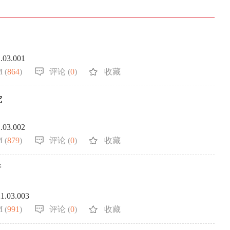
写作指南
同行评议政策
近三年总目次及索引
关于生成式人工智能的声明
中外公路图形格式模
1.03.001
 (
864
)
评论 (
0
)
收藏
究
1.03.002
 (
879
)
评论 (
0
)
收藏
析
21.03.003
 (
991
)
评论 (
0
)
收藏