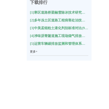
下载排行
[1]寒区道路桥梁融雪除冰技术研究综述(9416)
[2]多年冻土区道路工程病害处治技术研究进展与展望(9366)
[3]中美孟细粒土液化判别标准对比(9356)
[4]净味沥青隧道施工现场烟气排放及环境影响评估(9235)
[5]运营车辆碳排放监测和管理体系构建(9209)
更多+