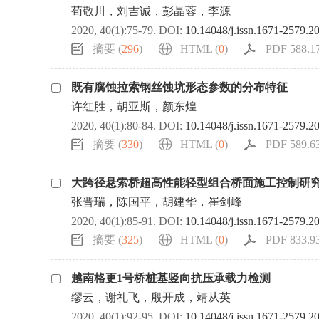
荀敬川，刘吉诚，彭晶蓉，李源
2020, 40(1):75-79.
DOI:
10.14048/j.issn.1671-2579.2
摘要 (
296
)
HTML (
0
)
PDF 588.17
既有腐蚀拉索钢丝蚀坑形态参数的分布特征
许红胜，胡亚斯，颜东煌
2020, 40(1):80-84.
DOI:
10.14048/j.issn.1671-2579.2
摘要 (
330
)
HTML (
0
)
PDF 589.63
大跨径悬索桥超高性能轻型组合桥面施工控制研
张晋瑞，陈国平，胡建华，崔剑峰
2020, 40(1):85-91.
DOI:
10.14048/j.issn.1671-2579.2
摘要 (
325
)
HTML (
0
)
PDF 833.93
越南格更1号桥桩基竖向抗压承载力检测
缪云，谢礼飞，殷开成，靖从英
2020, 40(1):92-95.
DOI:
10.14048/j.issn.1671-2579.2