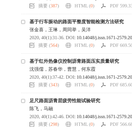
摘要 (
387
)
HTML (
0
)
PDF 599.33
基于行车振动的路面平整度智能检测方法研究
张金喜，王琳，周同举，吴洋
2020, 40(1):31-36.
DOI:
10.14048/j.issn.1671-2579.2
摘要 (
564
)
HTML (
0
)
PDF 669.50
基于红外热像仪控制沥青路面压实质量研究
沈强儒，苏春华，曹慧，何东霞
2020, 40(1):37-42.
DOI:
10.14048/j.issn.1671-2579.2
摘要 (
343
)
HTML (
0
)
PDF 685.60
足尺路面沥青层疲劳性能试验研究
陈飞，马融
2020, 40(1):42-46.
DOI:
10.14048/j.issn.1671-2579.2
摘要 (
298
)
HTML (
0
)
PDF 566.68