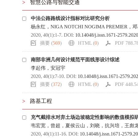
>
智慧公路与智能交通
中法公路路线设计指标对比研究分析
杨永红，NIGA NOTCHI NOGIMA PREMIER，
2020, 40(1):1-7.
DOI:
10.14048/j.issn.1671-2579.202
摘要 (
569
)
HTML (
0
)
PDF 788.78
南部非洲几何设计规范平面线形设计综述
李起伟，安冠宇
2020, 40(1):7-10.
DOI:
10.14048/j.issn.1671-2579.20
摘要 (
372
)
HTML (
0
)
PDF 448.54
>
路基工程
充气截排水对弃土场边坡稳定性影响的数值模拟
韦宏宽，曾超，夏侯云山，刘晓，抗兴培，王彪
2020, 40(1):11-16.
DOI:
10.14048/j.issn.1671-2579.2