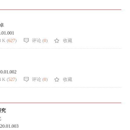
写作指南
同行评议政策
近三年总目次及索引
关于生成式人工智能的声明
中外公路图形格式模
邓卓
0.01.001
 K (
627
)
评论 (
0
)
收藏
20.01.002
 K (
527
)
评论 (
0
)
收藏
研究
龙
020.01.003