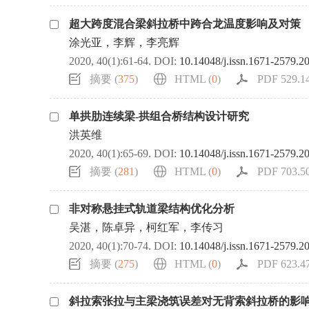
超大跨度混合梁斜拉桥中跨合龙温度影响及对策
涂光亚，李辉，李亮辉
2020, 40(1):61-64.
DOI:
10.14048/j.issn.1671-2579.2
摘要 (
375
)
HTML (
0
)
PDF 529.14
单拱肋连续梁-拱组合桥结构设计研究
洪英维
2020, 40(1):65-69.
DOI:
10.14048/j.issn.1671-2579.2
摘要 (
281
)
HTML (
0
)
PDF 703.50
非对称悬挂式轨道梁结构优化分析
吴湛，陈卓异，柯红军，李传习
2020, 40(1):70-74.
DOI:
10.14048/j.issn.1671-2579.2
摘要 (
275
)
HTML (
0
)
PDF 623.47
斜拉索张拉与主梁浇筑误差对无背索斜拉桥的影