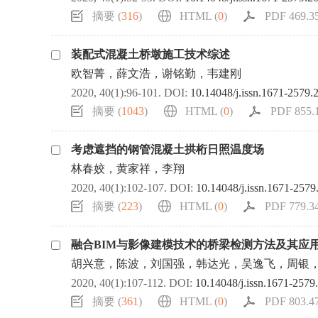
摘要 (
316
)
HTML (
0
)
PDF 469.35
装配式混凝土桥墩施工技术综述
欧智菁，薛文浩，谢铭勤，韦建刚
2020, 40(1):96-101.
DOI:
10.14048/j.issn.1671-2579.
摘要 (
1043
)
HTML (
0
)
PDF 855.1
考虑遮挡的钢管混凝土拱桁日照温度场
林春姣，黄家祥，李翔
2020, 40(1):102-107.
DOI:
10.14048/j.issn.1671-2579
摘要 (
223
)
HTML (
0
)
PDF 779.34
融合BIM与影像建模技术的桥梁检测方法及其应
胡兴意，陈波，刘国强，韩达光，吴逸飞，周银
2020, 40(1):107-112.
DOI:
10.14048/j.issn.1671-2579
摘要 (
361
)
HTML (
0
)
PDF 803.47