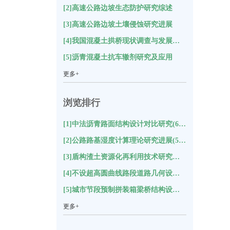
[2]高速公路边坡生态防护研究综述
[3]高速公路边坡土壤侵蚀研究进展
[4]我国混凝土拱桥现状调查与发展方向分析
[5]沥青混凝土抗车辙剂研究及应用
更多+
浏览排行
[1]中法沥青路面结构设计对比研究(6319)
[2]公路路基湿度计算理论研究进展(5838)
[3]盾构渣土资源化再利用技术研究综述(5788)
[4]不设超高圆曲线路段道路几何设计探讨(4989)
[5]城市节段预制拼装箱梁桥结构设计的技术特点与创新(4544)
更多+