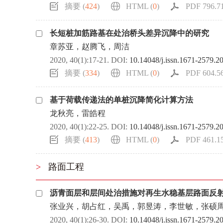
摘要 (
424
)
HTML (
0
)
PDF 796.71
长短桩加筋路基在处治桥头差异沉降中的研究
章苏亚，赵腾飞，周洁
2020, 40(1):17-21.
DOI:
10.14048/j.issn.1671-2579.2
摘要 (
334
)
HTML (
0
)
PDF 604.56
基于荷载传递法的单桩沉降简化计算方法
龙秋亮，雷皓程
2020, 40(1):22-25.
DOI:
10.14048/j.issn.1671-2579.2
摘要 (
413
)
HTML (
0
)
PDF 461.15
>
路面工程
沥青面层和层间处治措施对再生水稳基层路面反
张业兴，胡占红，吴禹，郭昱涛，李世敏，张硕
2020, 40(1):26-30.
DOI:
10.14048/j.issn.1671-2579.2