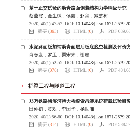
基于正交试验的沥青路面倒装结构力学响应研究
蔡燕霞，金生斌，侯芸，赵宾，臧芝树
2020, 40(1):47-52.
DOI:
10.14048/j.issn.1671-2579.2
摘要 (
393
)
HTML (
0
)
PDF 689.63
水泥路面板加铺沥青面层后板底脱空检测及评价
肖春发，罗卫，粟宋来，谢鰲
2020, 40(1):52-55.
DOI:
10.14048/j.issn.1671-2579.2
摘要 (
378
)
HTML (
0
)
PDF 484.68
>
桥梁工程与隧道工程
郑万铁路梅溪河特大桥缆索吊装系统荷载试验研
田仲初，黄欢，李国华，杨世湘
2020, 40(1):56-60.
DOI:
10.14048/j.issn.1671-2579.2
摘要 (
314
)
HTML (
0
)
PDF 588.59