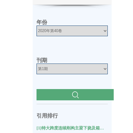
板
年份
刊期
引用排行
[1]特大跨度连续刚构主梁下挠及箱梁裂缝成因分析