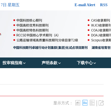
月7日 星期五
E-mail Alert
RSS
投审稿指南
声明条款
下载中心
郑重声明
出版伦理
投稿模版
投稿须知
OA政策
参考文献格式
审稿流程
存储政策
版权转让协议书
|
显示方式：
编辑流程
数据共享政策
作者声明表