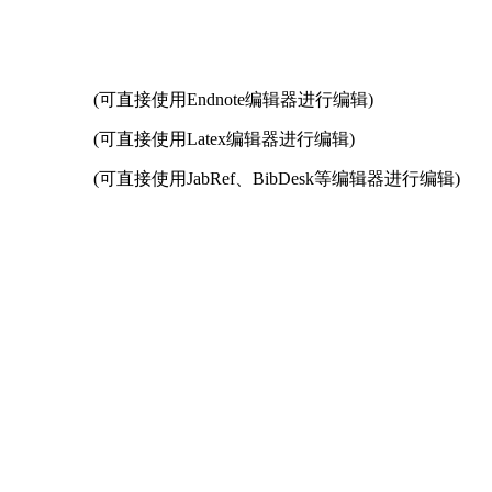
写作指南
同行评议政策
近三年总目次及索引
关于生成式人工智能的声明
中外公路图形格式模
(可直接使用Endnote编辑器进行编辑)
(可直接使用Latex编辑器进行编辑)
(可直接使用JabRef、BibDesk等编辑器进行编辑)