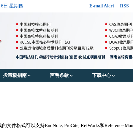
月6日 星期四
E-mail Alert
RSS
投审稿指南
声明条款
下载中心
郑重声明
出版伦理
投稿模版
投稿须知
OA政策
参考文献格式
审稿流程
存储政策
版权转让协议书
持EndNote, ProCite, RefWorks和Reference Man
编辑流程
数据共享政策
作者声明表