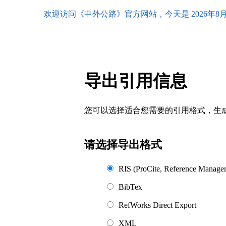
欢迎访问《中外公路》官方网站，今天是
2026年8
首页
期刊简介
编委会
投审稿指南
主编简介
郑重声明
导出引用信息
编委会主任
投稿须知
编委会成员
审稿流程
您可以选择适合您需要的引用格式，生成的文件格式可以支
编辑流程
请选择导出格式
写作指南
RIS (ProCite, Reference Manager
BibTex
RefWorks Direct Export
XML