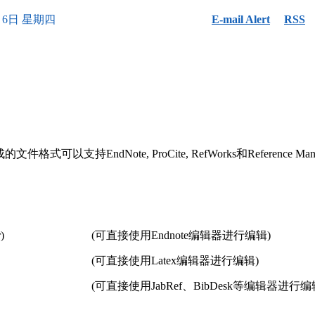
月6日 星期四
E-mail Alert
RSS
声明条款
下载中心
联系我们
期刊社首页
出版伦理
投稿模版
期刊订阅
OA政策
参考文献格式
联系方式
存储政策
版权转让协议书
持EndNote, ProCite, RefWorks和Reference Man
数据共享政策
作者声明表
同行评议政策
近三年总目次及索引
关于生成式人工智能的声明
中外公路图形格式模板
)
(可直接使用Endnote编辑器进行编辑)
(可直接使用Latex编辑器进行编辑)
(可直接使用JabRef、BibDesk等编辑器进行编