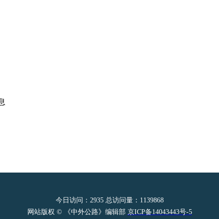
息
今日访问：
2935
总访问量：
1139868
网站版权 © 《中外公路》编辑部
京ICP备14043443号-5