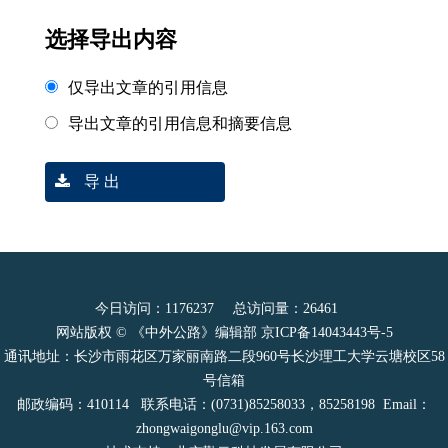
选择导出内容
仅导出文章的引用信息
导出文章的引用信息和摘要信息
导 出
今日访问：
1176237
总访问量：
26461
网站版权 © 《中外公路》编辑部
京ICP备14043443号-5
通讯地址：长沙市雨花区万家丽南路二段960号长沙理工大学云塘校区58
号信箱
邮政编码：410114 联系电话：(0731)85258033，85258198 Email：
zhongwaigonglu@vip.163.com