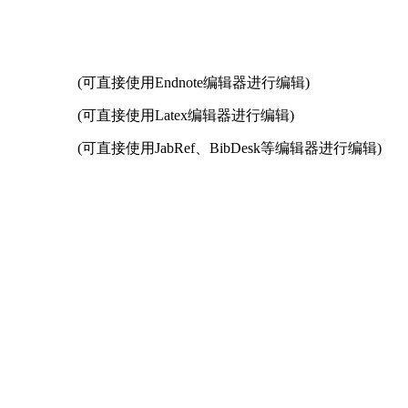
写作指南
同行评议政策
近三年总目次及索引
关于生成式人工智能的声明
中外公路图形格式模
(可直接使用Endnote编辑器进行编辑)
(可直接使用Latex编辑器进行编辑)
(可直接使用JabRef、BibDesk等编辑器进行编辑)