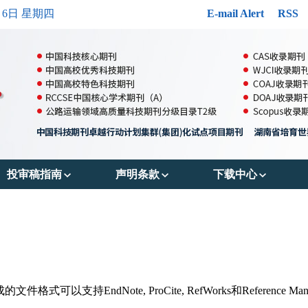
月6日 星期四
E-mail Alert
RSS
投审稿指南
声明条款
下载中心
郑重声明
出版伦理
投稿模版
投稿须知
OA政策
参考文献格式
审稿流程
存储政策
版权转让协议书
持EndNote, ProCite, RefWorks和Reference Man
编辑流程
数据共享政策
作者声明表