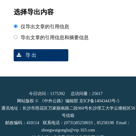
选择导出内容
仅导出文章的引用信息
导出文章的引用信息和摘要信息
导 出
今日访问：
1175392
总访问量：
25617
网站版权 © 《中外公路》编辑部
京ICP备14043443号-5
通讯地址：长沙市雨花区万家丽南路二段960号长沙理工大学云塘校区58
号信箱
邮政编码：410114 联系电话：(0731)85258033，85258198 Email：
zhongwaigonglu@vip.163.com