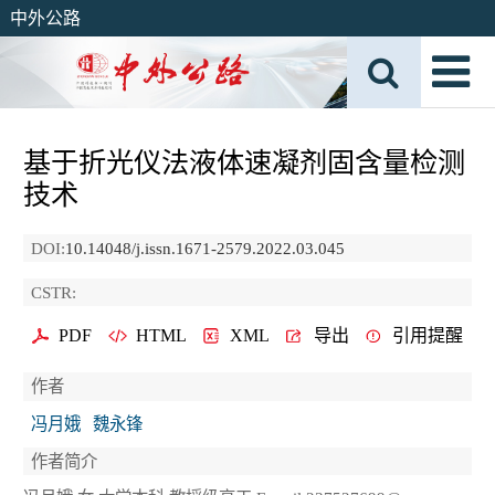
中外公路
基于折光仪法液体速凝剂固含量检测
技术
DOI:
10.14048/j.issn.1671-2579.2022.03.045
CSTR:
PDF
HTML
XML
导出
引用提醒
作者
冯月娥
魏永锋
作者简介