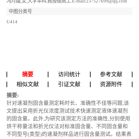
冯月娥,女,大学本科,教授级高工.E-mail:237527699@qq.com
中图分类号
U414
摘要
访问统计
参考文献
相似文献
引证文献
资源附件
摘要:
针对速凝剂固含量测定耗时长、准确性不佳等问题,该
文提出采用折光仪浓度测试技术快速测定液体速凝剂
的固含量。此外,为研究该测定方法的准确性,分别使用
烘干称量法和折光仪法对标准固含量、不同固含量和
不同型号(类型)的速凝剂样品进行固含量测试。结果表