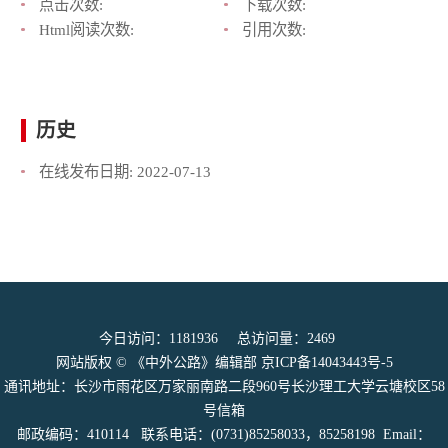
点击次数:
下载次数:
Html阅读次数:
引用次数:
历史
在线发布日期:
2022-07-13
今日访问：
1181936
总访问量：
2469
网站版权 © 《中外公路》编辑部
京ICP备14043443号-5
通讯地址：长沙市雨花区万家丽南路二段960号长沙理工大学云塘校区58
号信箱
邮政编码：410114 联系电话：(0731)85258033，85258198 Email：