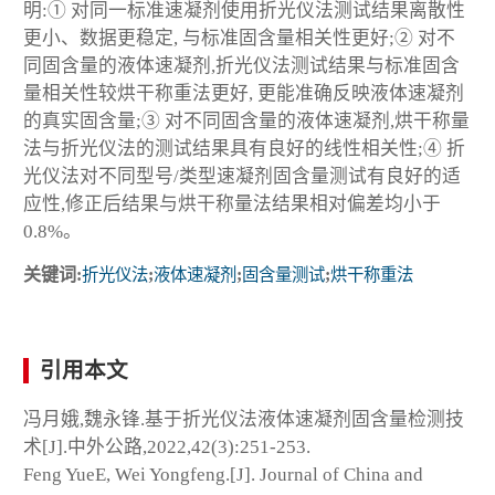
明:① 对同一标准速凝剂使用折光仪法测试结果离散性
更小、数据更稳定, 与标准固含量相关性更好;② 对不
同固含量的液体速凝剂,折光仪法测试结果与标准固含
量相关性较烘干称重法更好, 更能准确反映液体速凝剂
的真实固含量;③ 对不同固含量的液体速凝剂,烘干称量
法与折光仪法的测试结果具有良好的线性相关性;④ 折
光仪法对不同型号/类型速凝剂固含量测试有良好的适
应性,修正后结果与烘干称量法结果相对偏差均小于
0.8%。
关键词:
折光仪法
;
液体速凝剂
;
固含量测试
;
烘干称重法
引用本文
冯月娥,魏永锋.基于折光仪法液体速凝剂固含量检测技
术[J].中外公路,2022,42(3):251-253.
Feng YueE, Wei Yongfeng.[J]. Journal of China and