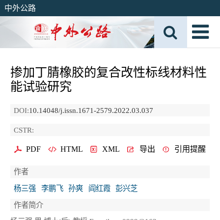
中外公路
掺加丁腈橡胶的复合改性标线材料性
能试验研究
DOI:
10.14048/j.issn.1671-2579.2022.03.037
CSTR:
PDF
HTML
XML
导出
引用提醒
作者
杨三强
李鹏飞
孙爽
阎红霞
彭兴芝
作者简介