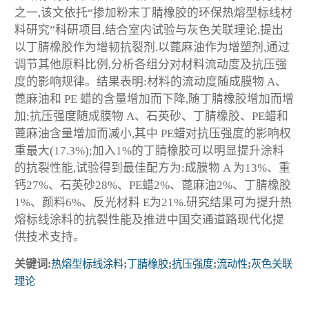
之一,该文依托“掺加粉末丁腈橡胶的环保热熔型标线材
料研究”科研项目,结合室内试验与灰色关联理论,提出
以丁腈橡胶作为增韧抗裂剂,以蓖麻油作为增塑剂,通过
调节其他原料比例,分析各组分对材料流动度及抗压强
度的影响规律。结果表明:材料的流动度随成膜物 A、
蓖麻油和 PE 蜡的含量增加而下降,随丁腈橡胶增加而增
加;抗压强度随成膜物 A、石英砂、丁腈橡胶、PE蜡和
蓖麻油含量增加而减小,其中 PE蜡对抗压强度的影响权
重最大(17.3%);加入1%的丁腈橡胶可以明显提升涂料
的抗裂性能,试验得到最佳配方为:成膜物 A 为13%、重
钙27%、石英砂28%、PE蜡2%、蓖麻油2%、丁腈橡胶
1%、颜料6%、反光材料 E为21%.研究结果可为提升热
熔标线涂料的抗裂性能及推进中国交通道路现代化提
供技术支持。
关键词:
热熔型标线涂料
;
丁腈橡胶
;
抗压强度
;
流动性
;
灰色关联
理论