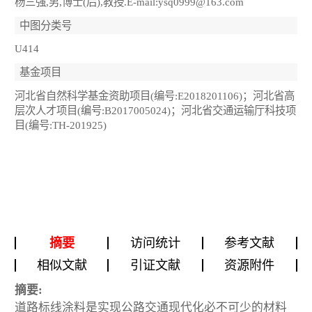
杨三强,男,博士(后),教授.E-mail:ysq0999@163.com
中图分类号
U414
基金项目
河北省自然科学基金资助项目(编号:E2018201106)；河北省高
层次人才项目(编号:B2017005024)；河北省交通运输厅科技项
目(编号:TH-201925)
摘要
访问统计
参考文献
相似文献
引证文献
资源附件
摘要:
道路标线涂料是实现公路交通现代化必不可少的材料