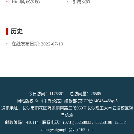
Html阅读次数:
引用次数:
历史
在线发布日期:
2022-07-13
今日访问：
1176361
总访问量：
26585
网站版权 © 《中外公路》编辑部
京ICP备14043443号-5
通讯地址：长沙市雨花区万家丽南路二段960号长沙理工大学云塘校区58
号信箱
邮政编码：410114 联系电话：(0731)85258033，85258198 Email：
zhongwaigonglu@vip.163.com