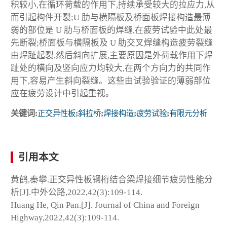
积较小,在循环荷载的作用下,持续承受较大的拉应力,从
而引起构件开裂;U 肋与横隔板及桥面板焊接构造最薄
弱的部位是 U 肋与桥面板的焊缝,在疲劳试验中此处最
先断裂;桥面板与横隔板及 U 肋交叉焊缝构造疲劳裂缝
由焊趾起裂,然后斜向扩展,主要原因是外荷载作用下焊
趾处的横向及竖向应力均较大,在两个方向力的共同作
用下,容易产生斜向裂缝。这些由试验验证的薄弱部位
应在疲劳设计中引起重视。
关键词:
正交异性板
;
斜拉桥
;
焊接构造
;
疲劳试验
;
有限元分析
引用本文
黄鹤,秦攀.正交异性板钢桁结合梁焊接细节疲劳性能分
析[J].中外公路,2022,42(3):109-114.
Huang He, Qin Pan.[J]. Journal of China and Foreign
Highway,2022,42(3):109-114.