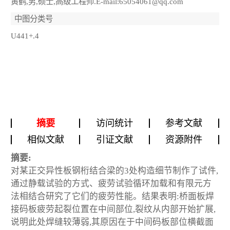
黄鹤,男,硕士,高级工程师.E-mail:65054061@qq.com
中图分类号
U441+.4
摘要
访问统计
参考文献
相似文献
引证文献
资源附件
摘要:
对某正交异性板钢桁结合梁的3处构造细节制作了试件,
通过静载试验的方式、疲劳试验循环加载和有限元方
法相结合研究了它们的疲劳性能。结果表明:桥面板焊
接码板疲劳起裂位置在中间部位,裂纹从内部开始扩展,
说明此处焊缝较薄弱,其原因在于中间码板部位横截面