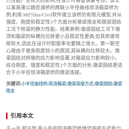
力性能产生较大的影响,在设计时需要慎重考虑。该文
以某高速公路匝道桥的两联小半径曲线现浇箱梁桥为
例,利用 Midas/Civil软件建立该桥的有限元模型,并从
强度、刚度和稳定性3个方面分析墩梁简支和墩梁固结
工况下桥梁的静力性能。结果表明:墩梁固结工况下墩
顶和箱梁的纵横向位移更小且稳定性更高,但其桥墩弯
矩较大,因此在设计时配筋率也要随之增大。第一联空
心墩由于墩身刚度较小的原因,其纵横向位移较大。墩
梁固结对桥墩的应力影响显著,对箱梁应力影响较小。
综合刚度、强度和稳定性3个方面的分析,墩梁固结更适
合于小半径现浇箱梁桥的墩梁连接。
关键词:
小半径曲线桥
;
现浇箱梁
;
墩梁连接方式
;
墩梁固结
;
墩梁
简支
引用本文
王一光,郑元勋.某小半径现浇箱梁桥墩梁连接方式受力