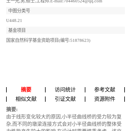
王一光,男,硕士,工程师.E-mail:704460524@qq.com
中图分类号
U448.21
基金项目
国家自然科学基金资助项目(编号:51878623)
摘要
访问统计
参考文献
相似文献
引证文献
资源附件
摘要:
由于线形变化较大的原因,小半径曲线桥的受力较为复
杂,而不同的墩梁连接方式会对小半径曲线桥的整体受