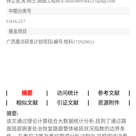
林立宽,男,硕士,高级工程师.E-mail:489584225@qq.com
中图分类号
U416.217
基金项目
广西重点研发计划项目(编号:桂科17292061)
摘要
访问统计
参考文献
相似文献
引证文献
资源附件
摘要:
该文通过理论计算结合大数据统计分析,找到了通过路
面局部病害处治恢复路面整体破损状况指数的边界条