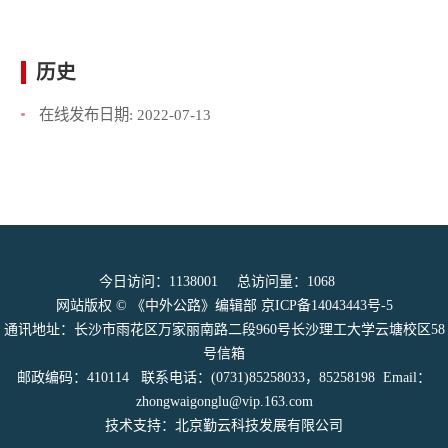
历史
在线发布日期:
2022-07-13
今日访问：
1138001
总访问量：
1068
网站版权 © 《中外公路》编辑部
京ICP备14043443号-5
通讯地址：长沙市雨花区万家丽南路二段960号长沙理工大学云塘校区58
号信箱
邮政编码：410114 联系电话：(0731)85258033，85258198 Email：
zhongwaigonglu@vip.163.com
技术支持：北京勤云科技发展有限公司