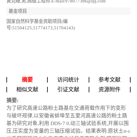
黄克峰,男,高级工程师.E-mail:978077386@qq.com
基金项目
国家自然科学基金资助项目(编
号:51504125,51774173,51704143)
摘要
访问统计
参考文献
相似文献
引证文献
资源附件
摘要:
为了研究高速公路粉土路基在交通荷载作用下的变形
与破坏规律,以安徽省蚌埠至五里河高速公路的粉土路
基为研究对象,利用 DDS-7 0.动三轴试验系统,开展以围
压,压实度为变量的三轴压缩试验。结果表明:原状土σ-ε