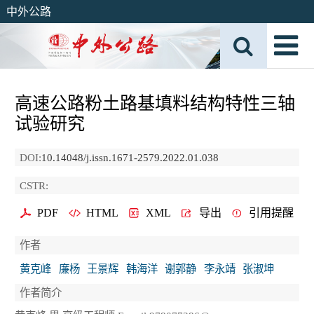
中外公路
高速公路粉土路基填料结构特性三轴
试验研究
DOI:
10.14048/j.issn.1671-2579.2022.01.038
CSTR:
PDF
HTML
XML
导出
引用提醒
作者
黄克峰
廉杨
王景辉
韩海洋
谢郭静
李永靖
张淑坤
作者简介