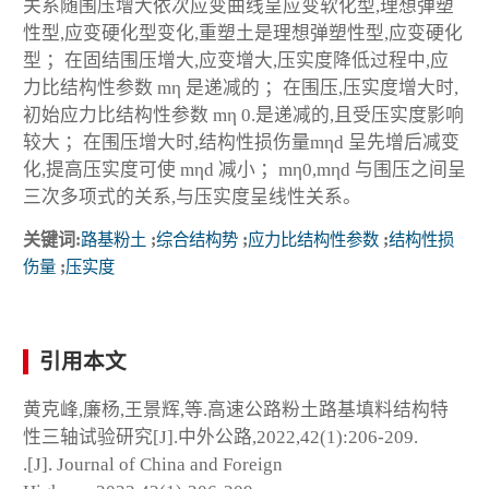
关系随围压增大依次应变曲线呈应变软化型,理想弹塑
性型,应变硬化型变化,重塑土是理想弹塑性型,应变硬化
型 ；在固结围压增大,应变增大,压实度降低过程中,应
力比结构性参数 mη 是递减的 ；在围压,压实度增大时,
初始应力比结构性参数 mη 0.是递减的,且受压实度影响
较大 ；在围压增大时,结构性损伤量mηd 呈先增后减变
化,提高压实度可使 mηd 减小 ；mη0,mηd 与围压之间呈
三次多项式的关系,与压实度呈线性关系。
关键词:
路基粉土
;
综合结构势
;
应力比结构性参数
;
结构性损
伤量
;
压实度
引用本文
黄克峰,廉杨,王景辉,等.高速公路粉土路基填料结构特
性三轴试验研究[J].中外公路,2022,42(1):206-209.
.[J]. Journal of China and Foreign