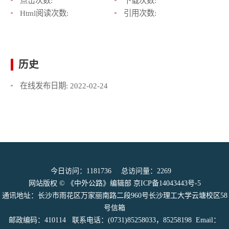
点击次数:
下载次数:
Html阅读次数:
引用次数:
历史
在线发布日期:
2022-02-24
今日访问：
1181736
总访问量：
2269
网站版权 © 《中外公路》编辑部
京ICP备14043443号-5
通讯地址：长沙市雨花区万家丽南路二段960号长沙理工大学云塘校区58
号信箱
邮政编码：410114 联系电话：(0731)85258033，85258198 Email：