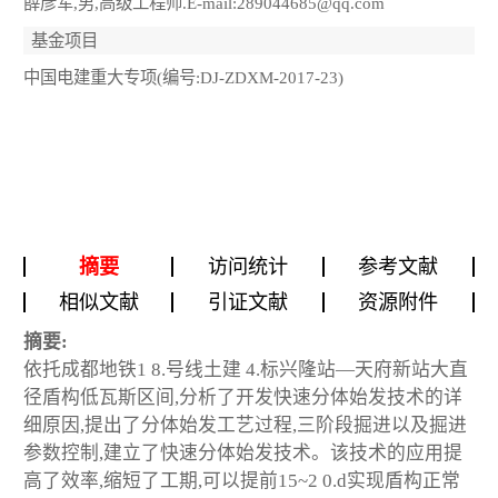
薛彦军,男,高级工程师.E-mail:289044685@qq.com
基金项目
中国电建重大专项(编号:DJ-ZDXM-2017-23)
摘要
访问统计
参考文献
相似文献
引证文献
资源附件
摘要:
依托成都地铁1 8.号线土建 4.标兴隆站—天府新站大直
径盾构低瓦斯区间,分析了开发快速分体始发技术的详
细原因,提出了分体始发工艺过程,三阶段掘进以及掘进
参数控制,建立了快速分体始发技术。该技术的应用提
高了效率,缩短了工期,可以提前15~2 0.d实现盾构正常