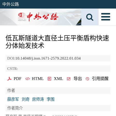
中外公路
低瓦斯隧道大直径土压平衡盾构快速
分体始发技术
DOI:
10.14048/j.issn.1671-2579.2022.01.034
CSTR:
PDF
HTML
XML
导出
引用提醒
作者
薛彦军
刘奇
房师涛
李围
作者简介