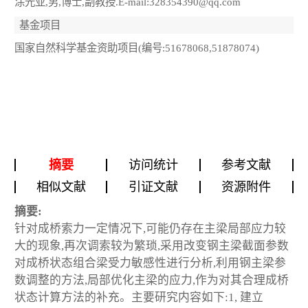
涂光亚,男,博士,副教授.E-mail:328354390@qq.com
基金项目
国家自然科学基金资助项目(编号:51678068,51878074)
摘要
访问统计
参考文献
相似文献
引证文献
资源附件
摘要:
针对成桥索力一定情况下,可能仍存在主梁局部应力较
大的现象,再次调索较为繁琐,采用改变钢主梁截面参数
对成桥状态组合梁受力敏感性进行分析,利用钢主梁参
数调整的方法,局部优化主梁的应力,作为对其合理成桥
状态计算方法的补充。主要研究内容如下:1, 建立