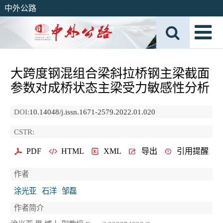
中外公路
大跨度钢混组合梁斜拉桥钢主梁截面
参数对成桥状态主梁受力敏感性分析
DOI:
10.14048/j.issn.1671-2579.2022.01.020
CSTR:
PDF
HTML
XML
导出
引用提醒
作者
涂光亚
石洋
邹磊
作者简介