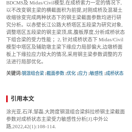
BDCMS及 Midas/Civil模型,在成桥索力一定的情况下,
以不改变钢主梁的横截面积为前提,对刚成桥及混凝土
收缩徐变完成两种状态下的钢主梁截面参数均进行研
究分析。以赤壁长江公路大桥塔区五段梁为研究对象,
调整塔区五段梁的钢主梁顶,底,腹板厚度,分析成桥状态
下组合梁的受力性能 ；2, 针对成桥状态下 Midas/Civil
模型中塔区及辅助墩主梁下缘应力局部偏大,边墩桥面
板上下缘拉应力较大的情况,采用钢主梁参数调整的方
法进行局部优化。
关键词:
钢混组合梁
;
截面参数
;
优化
;
应力
;
敏感性
;
成桥状态
引用本文
涂光亚,石洋,邹磊.大跨度钢混组合梁斜拉桥钢主梁截面
参数对成桥状态主梁受力敏感性分析[J].中外公
路,2022,42(1):108-114.