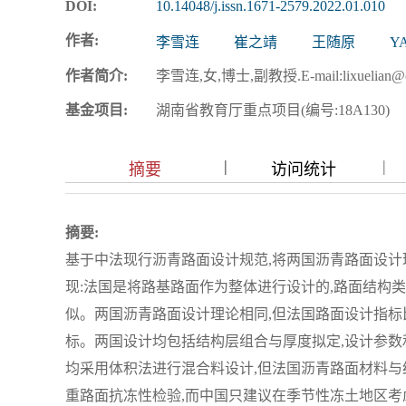
DOI:
10.14048/j.issn.1671-2579.2022.01.010
作者:
李雪连
崔之靖
王随原
Y
作者简介:
李雪连,女,博士,副教授.E-mail:lixuelian@cs
基金项目:
湖南省教育厅重点项目(编号:18A130)
|
|
|
摘要
访问统计
摘要:
基于中法现行沥青路面设计规范,将两国沥青路面设计
现:法国是将路基路面作为整体进行设计的,路面结构
似。两国沥青路面设计理论相同,但法国路面设计指
标。两国设计均包括结构层组合与厚度拟定,设计参数
均采用体积法进行混合料设计,但法国沥青路面材料与
重路面抗冻性检验,而中国只建议在季节性冻土地区考