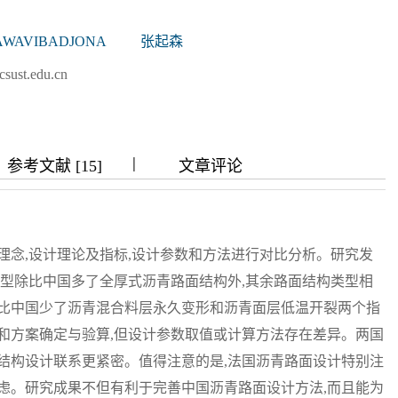
写作指南
同行评议政策
近三年总目次及索引
AWAVIBADJONA
张起森
关于生成式人工智能的声明
中外公路图形格式模
ust.edu.cn
|
|
|
|
参考文献 [15]
文章评论
理念,设计理论及指标,设计参数和方法进行对比分析。研究发
类型除比中国多了全厚式沥青路面结构外,其余路面结构类型相
标比中国少了沥青混合料层永久变形和沥青面层低温开裂两个指
和方案确定与验算,但设计参数取值或计算方法存在差异。两国
结构设计联系更紧密。值得注意的是,法国沥青路面设计特别注
虑。研究成果不但有利于完善中国沥青路面设计方法,而且能为