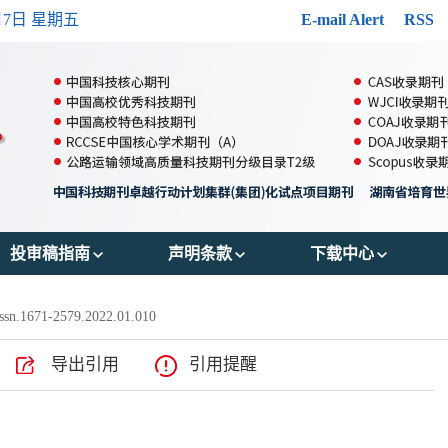
月7日 星期五
E-mail Alert
RSS
投审稿指南
声明条款
下载中心
郑重声明
出版伦理
投稿模版
ssn.1671-2579.2022.01.010
投稿须知
OA政策
参考文献格式
导出引用
引用提醒
审稿流程
存储政策
版权转让协议书
编辑流程
数据共享政策
作者声明表