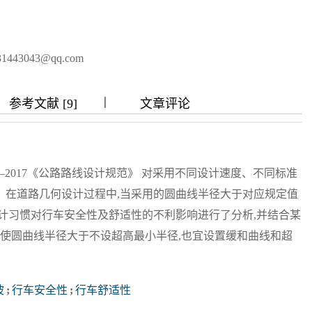
写作指南
同行评议政策
近三年总目次及索引
关于生成式人工智能的声明
中外公路图形格式模
43043@qq.com
|
|
|
|
参考文献 [9]
文章评论
20—2017《公路路线设计规范》 对采用不同设计速度、不同标准
。在道路几何设计过程中,当采用的圆曲线半径大于对应规定值
计习惯对行车安全性及舒适性的不利影响进行了分析,并结合某
即使圆曲线半径大于不设超高最小半径,也宜设置缓和曲线和超
坡
;
行车安全性
;
行车舒适性