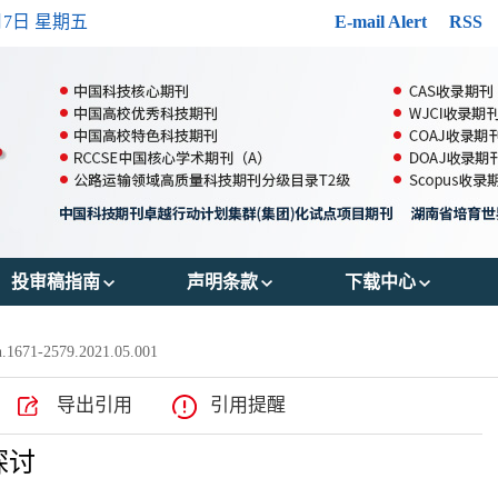
月7日 星期五
E-mail Alert
RSS
投审稿指南
声明条款
下载中心
郑重声明
出版伦理
投稿模版
n.1671-2579.2021.05.001
投稿须知
OA政策
参考文献格式
导出引用
引用提醒
审稿流程
存储政策
版权转让协议书
探讨
编辑流程
数据共享政策
作者声明表