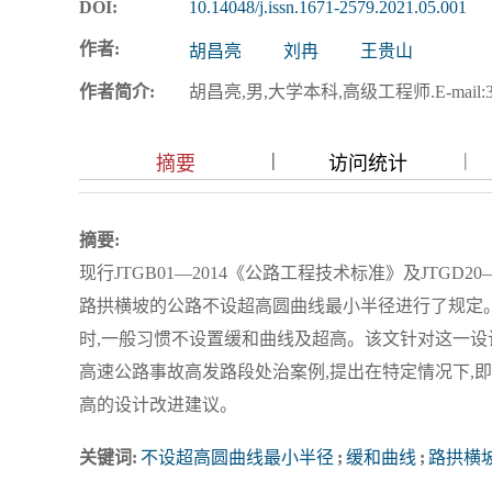
DOI:
10.14048/j.issn.1671-2579.2021.05.001
作者:
胡昌亮
刘冉
王贵山
作者简介:
胡昌亮,男,大学本科,高级工程师.E-mail:314
|
|
|
摘要
访问统计
摘要:
现行JTGB01—2014《公路工程技术标准》及JTGD
路拱横坡的公路不设超高圆曲线最小半径进行了规定
时,一般习惯不设置缓和曲线及超高。该文针对这一设
高速公路事故高发路段处治案例,提出在特定情况下,
高的设计改进建议。
关键词:
不设超高圆曲线最小半径
;
缓和曲线
;
路拱横