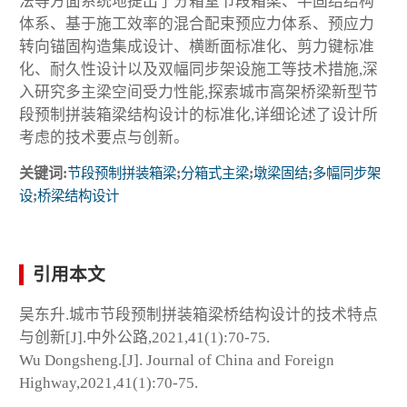
法等方面系统地提出了分箱室节段箱梁、半固结结构
体系、基于施工效率的混合配束预应力体系、预应力
转向锚固构造集成设计、横断面标准化、剪力键标准
化、耐久性设计以及双幅同步架设施工等技术措施,深
入研究多主梁空间受力性能,探索城市高架桥梁新型节
段预制拼装箱梁结构设计的标准化,详细论述了设计所
考虑的技术要点与创新。
关键词:
节段预制拼装箱梁
;
分箱式主梁
;
墩梁固结
;
多幅同步架
设
;
桥梁结构设计
引用本文
吴东升.城市节段预制拼装箱梁桥结构设计的技术特点
与创新[J].中外公路,2021,41(1):70-75.
Wu Dongsheng.[J]. Journal of China and Foreign
Highway,2021,41(1):70-75.