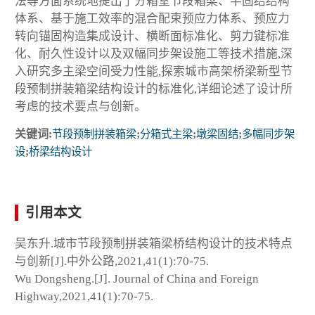
法等方面系统地提出了分箱室节段箱梁、半固结结构
体系、基于施工效率的混合配束预应力体系、预应力
转向锚固构造集成设计、横断面标准化、剪力键标准
化、耐久性设计以及双幅同步架设施工等技术措施,深
入研究多主梁空间受力性能,探索城市高架桥梁新型节
段预制拼装箱梁结构设计的标准化,详细论述了设计所
考虑的技术要点与创新。
关键词:
节段预制拼装箱梁
;
分箱式主梁
;
墩梁固结
;
多幅同步架
设
;
桥梁结构设计
引用本文
吴东升.城市节段预制拼装箱梁桥结构设计的技术特点
与创新[J].中外公路,2021,41(1):70-75.
Wu Dongsheng.[J]. Journal of China and Foreign
Highway,2021,41(1):70-75.