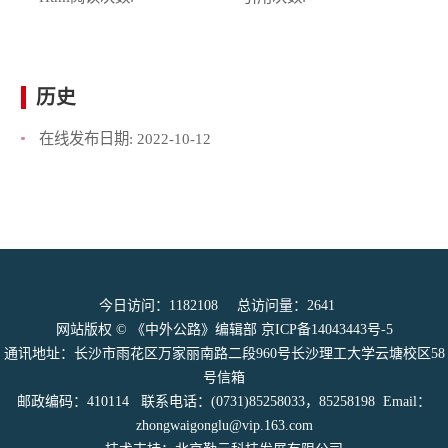
历史
在线发布日期:
2022-10-12
今日访问：
1182108
总访问量：
2641
网站版权 © 《中外公路》编辑部
京ICP备14043443号-5
通讯地址：长沙市雨花区万家丽南路二段960号长沙理工大学云塘校区58
号信箱
邮政编码：410114 联系电话：(0731)85258033，85258198 Email：
zhongwaigonglu@vip.163.com