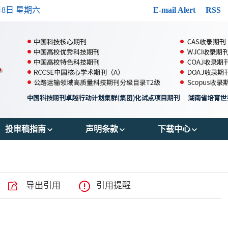
月8日 星期六
E-mail Alert
RSS
投审稿指南
声明条款
下载中心
郑重声明
出版伦理
投稿模版
投稿须知
OA政策
参考文献格式
导出引用
引用提醒
审稿流程
存储政策
版权转让协议书
编辑流程
数据共享政策
作者声明表