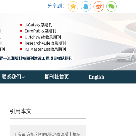
分享到：
联系我们
期刊社首页
English
期刊订阅
联系方式
引用本文
丁庆军,方杨,刘祖国,等.沥青混凝土抗车