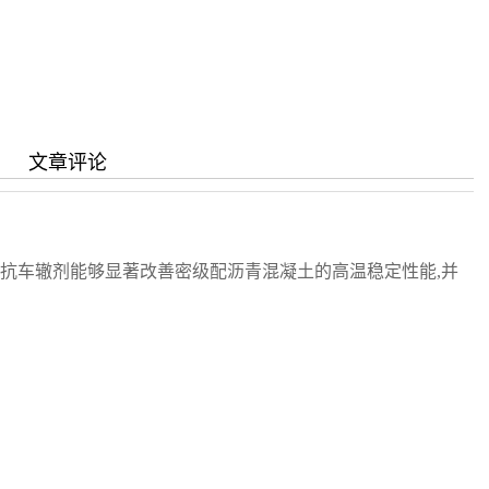
写作指南
同行评议政策
近三年总目次及索引
关于生成式人工智能的声明
中外公路图形格式模
文章评论
该抗车辙剂能够显著改善密级配沥青混凝土的高温稳定性能,并