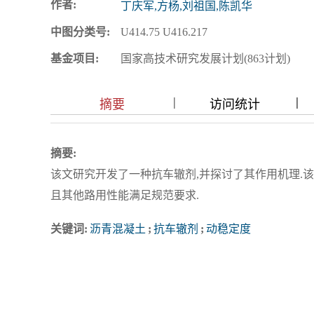
作者:
丁庆军,方杨,刘祖国,陈凯华
中图分类号:
U414.75 U416.217
基金项目:
国家高技术研究发展计划(863计划)
|
|
|
|
|
|
|
摘要
访问统计
摘要:
该文研究开发了一种抗车辙剂,并探讨了其作用机理.
且其他路用性能满足规范要求.
关键词:
沥青混凝土
;
抗车辙剂
;
动稳定度