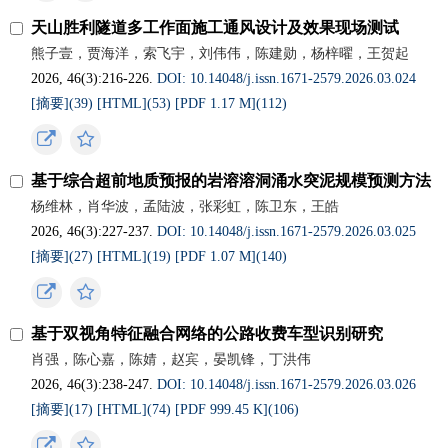
天山胜利隧道多工作面施工通风设计及效果现场测试
熊子壹，贾海洋，索飞宇，刘伟伟，陈建勋，杨梓曜，王贺起
2026, 46(3):216-226.
DOI: 10.14048/j.issn.1671-2579.2026.03.024
[摘要](
39
)
[HTML](
53
)
[PDF 1.17 M](
112
)
基于综合超前地质预报的岩溶溶洞涌水突泥规模预测方法
杨维林，肖华波，孟陆波，张彩虹，陈卫东，王皓
2026, 46(3):227-237.
DOI: 10.14048/j.issn.1671-2579.2026.03.025
[摘要](
27
)
[HTML](
19
)
[PDF 1.07 M](
140
)
基于双视角特征融合网络的公路收费车型识别研究
肖强，陈心嘉，陈婧，赵宾，晏凯锋，丁洪伟
2026, 46(3):238-247.
DOI: 10.14048/j.issn.1671-2579.2026.03.026
[摘要](
17
)
[HTML](
74
)
[PDF 999.45 K](
106
)