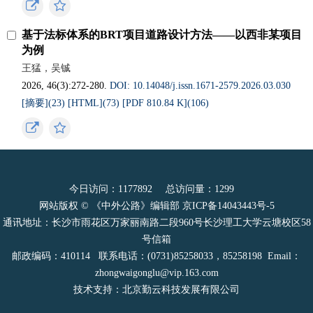
基于法标体系的BRT项目道路设计方法——以西非某项目
为例
王猛，吴铖
2026, 46(3):272-280.
DOI: 10.14048/j.issn.1671-2579.2026.03.030
[摘要](
23
)
[HTML](
73
)
[PDF 810.84 K](
106
)
今日访问：
1177892
总访问量：
1299
网站版权 © 《中外公路》编辑部
京ICP备14043443号-5
通讯地址：长沙市雨花区万家丽南路二段960号长沙理工大学云塘校区58
号信箱
邮政编码：410114 联系电话：(0731)85258033，85258198 Email：
zhongwaigonglu@vip.163.com
技术支持：北京勤云科技发展有限公司