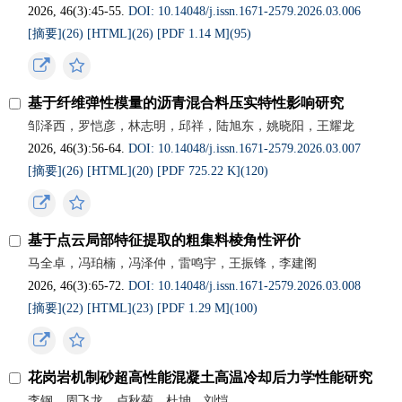
2026, 46(3):45-55.
DOI: 10.14048/j.issn.1671-2579.2026.03.006
[摘要](
26
)
[HTML](
26
)
[PDF 1.14 M](
95
)
基于纤维弹性模量的沥青混合料压实特性影响研究
邹泽西，罗恺彦，林志明，邱祥，陆旭东，姚晓阳，王耀龙
2026, 46(3):56-64.
DOI: 10.14048/j.issn.1671-2579.2026.03.007
[摘要](
26
)
[HTML](
20
)
[PDF 725.22 K](
120
)
基于点云局部特征提取的粗集料棱角性评价
马全卓，冯珀楠，冯泽仲，雷鸣宇，王振锋，李建阁
2026, 46(3):65-72.
DOI: 10.14048/j.issn.1671-2579.2026.03.008
[摘要](
22
)
[HTML](
23
)
[PDF 1.29 M](
100
)
花岗岩机制砂超高性能混凝土高温冷却后力学性能研究
李钢，周飞龙，卢秋菊，杜坤，刘恺