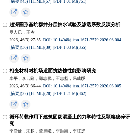
[摘要](
43
)
[HTML](
57
)
[PDF 1.01 M](
761
)
超深圆形基坑群井分层抽水试验及渗透系数反演分析
罗人昆，王杰
2026, 46(3):27-35.
DOI: 10.14048/j.issn.1671-2579.2026.03.004
[摘要](
30
)
[HTML](
39
)
[PDF 1.08 M](
355
)
相变材料对机场道面抗热蚀性能影响研究
李平，李云隆，郑志鹏，王志坚，易成蹊
2026, 46(3):36-44.
DOI: 10.14048/j.issn.1671-2579.2026.03.005
[摘要](
27
)
[HTML](
28
)
[PDF 1.21 M](
362
)
循环荷载作用下建筑固废混凝土的力学特性及颗粒破碎研
究
李雪健，宋杨，董晨曦，李胜凯，李旺远