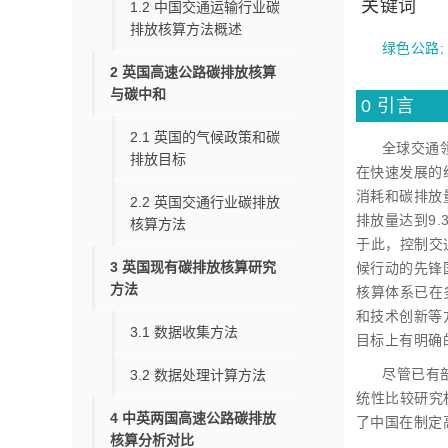
关键词
1.2
中国交通运输行业碳
排放核算方法概述
绿色公路
2
英国高速公路碳排放核算
与碳中和
0
引言
2.1
英国的气候政策和碳
全球交通领
排放目标
在快速发展的
消耗和碳排放
2.2
英国交通行业碳排放
排放量达到9.
核算方法
于此，控制交
3
英国现有碳排放核算研究
候行动的先锋
方法
核算体系已在
和技术创新等
3.1
数据收集方法
目标上有明确
尽管已有
3.2
数据处理计算方法
统性比较研究
4
中英两国高速公路碳排放
了中国在制定
核算分析对比