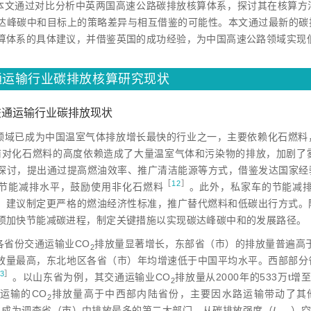
本文通过对比分析中英两国高速公路碳排放核算体系，探讨其在核算方
达峰碳中和目标上的策略差异与相互借鉴的可能性。本文通过最新的碳
算体系的具体建议，并借鉴英国的成功经验，为中国高速公路领域实现
通运输行业碳排放核算研究现状
交通运输行业碳排放现状
领域已成为中国温室气体排放增长最快的行业之一，主要依赖化石燃料
前对化石燃料的高度依赖造成了大量温室气体和污染物的排放，加剧了
探讨，提出通过提高燃油效率、推广清洁能源等方式，借鉴发达国家经
［
12
］
节能减排水平，鼓励使用非化石燃
料
。此外，私家车的节能减
，建议制定更严格的燃油经济性标准，推广替代燃料和低碳出行方式。
须加快节能减碳进程，制定关键措施以实现碳达峰碳中和的发展路径。
各省份交通运输业CO
排放量显著增长，东部省（市）的排放量普遍高于
2
放量最高，东北地区各省（市）年均增速低于中国平均水平。西部部分
3
］
。以山东省为例，其交通运输业CO
排放量从2000年的533万t增
2
运输的CO
排放量高于中西部内陆省份，主要因水路运输带动了其
2
%），成为调查省（市）中排放最多的第二大部门。从碳排放强度（
I
）空