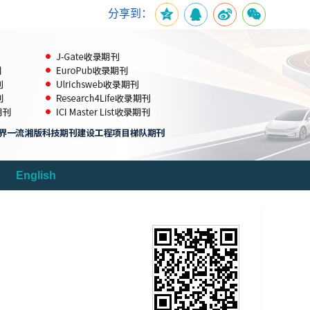
分享到：
English