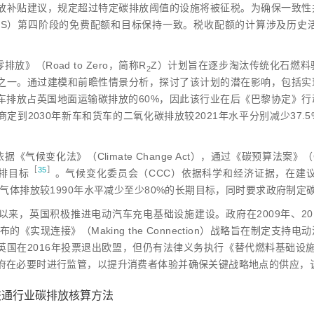
放补贴建议，规定超过特定碳排放阈值的设施将被征税。为确保一致性
TS）第四阶段的免费配额和目标保持一致。税收配额的计算涉及历史
放》（Road to Zero，简称R
Z）计划旨在逐步淘汰传统化石燃料
2
之一。通过建模和前瞻性情景分析，探讨了该计划的潜在影响，包括实
车排放占英国地面运输碳排放的60%，因此该行业在后《巴黎协定》
商定到2030年新车和货车的二氧化碳排放较2021年水平分别减少37
。
据《气候变化法》（Climate Change Act），通过《碳预算法案》（C
［
35
］
排目
标
。气候变化委员会（CCC）依据科学和经济证据，在建
温室气体排放较1990年水平减少至少80%的长期目标，同时要求政府制
年以来，英国积极推进电动汽车充电基础设施建设。政府在2009年、2
发布的《实现连接》（Making the Connection）战略旨在制
英国在2016年投票退出欧盟，但仍有法律义务执行《替代燃料基础设施
府在必要时进行监管，以提升消费者体验并确保关键战略地点的供应，该
交通行业碳排放核算方法