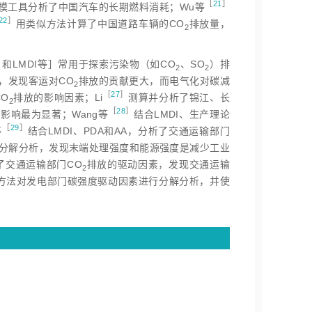
［
21
］
建模工具分析了中国汽车的长期燃料消耗；Wu
等
22
］
用类似方法计算了中国道路车辆的CO
排放量，
2
）和LMDI等］常用于探索污染物（如CO
、SO
）排
2
2
，发现客运对CO
排放的贡献更大，而电气化对碳减
2
［
27
］
O
排放的影响因素；L
i
测算并分析了锦江、长
2
［
28
］
响最为显著；Wang
等
结合LMDI、生产理论
［
29
］
等
结合LMDI、PDA和AA，分析了交通运输部门
分解分析，发现末端处理强度和能源强度是减少工业
析了交通运输部门CO
排放的驱动因素，发现交通运输
2
-Ⅱ方法对发电部门碳强度驱动因素进行分解分析，并使