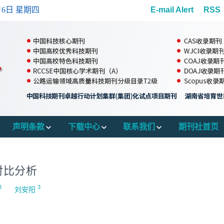
月6日 星期四
E-mail Alert
RSS
声明条款
下载中心
联系我们
期刊社首页
出版伦理
投稿模版
期刊订阅
对比分析
OA政策
参考文献格式
联系方式
3
3
刘安阳
存储政策
版权转让协议书
数据共享政策
作者声明表