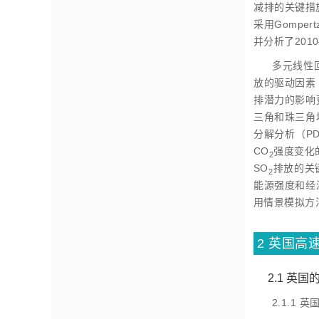
减排的关键措施
采用Gompe
并分析了201
多元线性回
放的驱动因
素
排潜力的影响
三角和珠三角
分解分析（P
CO
强度变化
2
SO
排放的关
2
能源强度和经
用情景模拟方法
2
英国高
2.1
英国
2.1.1
英