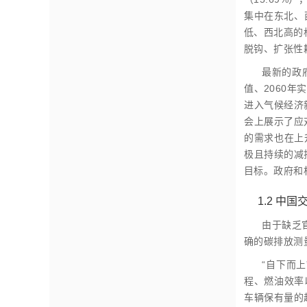
集中在东北、
低、西北高的
脱钩、扩张性
最新的政府
值、2060年
进入气候经济
会上展示了应
的需求也在上
极且持续的减
目标。政府和
1.2
中国
由于缺乏
确的碳排放测
“自下而
程、燃油效率
车辆保有量的