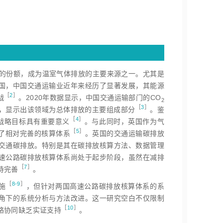
%的份额，成为温室气体排放的主要来源之一。尤其是
国，中国交通运输业近年来经历了显著发展，其能源
［
2
］
战
。2020年数据显示，中国交通运输部门的CO
2
［
3
］
亿t，显示出该领域为总体排放的主要组成部
分
。鉴
［
4
］
的战略目标具有重要意
义
。与此同时，英国作为气
［
5
］
了相对完善的核算体
系
。英国的交通运输碳排放
交通碳排放。特别是其在碳排放核算方法、数据管理
速公路碳排放核算体系尚处于起步阶段，虽然在减排
［
7
］
待完
善
。
［
8-9
］
施
，但针对两国高速公路碳排放核算体系的系
角下的系统分析与方法改进。这一研究空白不仅限制
［
10
］
略协同缺乏实证支
持
。