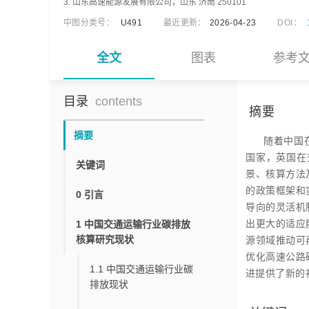
3. 山东高速能源发展有限公司，山东 济南 250101
写作指南
中图分类号：
U491
最近更新：
2026-04-23
DOI：
全文
图表
参考
目录
contents
摘要
摘要
随着中国在
国家，英国在
关键词
景、核算方法
的政策框架和
0
引言
导向的灵活机
出更大的适应
1
中国交通运输行业碳排放
核算研究现状
源领域推动可
优化高速公路
1.1
中国交通运输行业碳
进提供了新的
排放现状