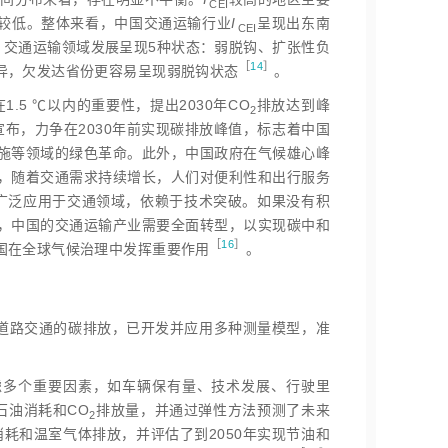
CEI
较低。整体来看，中国交通运输行业
I
呈现出东南
CEI
间，交通运输领域发展呈现5种状态：弱脱钩、扩张性负
［
14
］
异，欠发达省份更容易呈现弱脱钩状
态
。
5 ℃以内的重要性，提出2030年CO
排放达到峰
2
上宣布，力争在2030年前实现碳排放峰值，标志着中国
施等领域的绿色革命。此外，中国政府在气候雄心峰
，随着交通需求持续增长，人们对便利性和出行服务
广泛应用于交通领域，依赖于技术突破。如果没有积
，中国的交通运输产业需要全面转型，以实现碳中和
［
16
］
国在全球气候治理中发挥重要作
用
。
道路交通的碳排放，已开发并应用多种测量模型，准
虑多个重要因素，如车辆保有量、技术发展、行驶里
石油消耗和CO
排放量，并通过弹性方法预测了未来
2
耗和温室气体排放，并评估了到2050年实现节油和