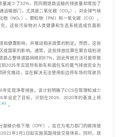
放量减少了32%，而同期道路运输的排放量却增加了
交通运输部门，尤其是二氧化碳（CO
），对全球气候
2
化物（NO
ₓ
）、颗粒物（PM）和一氧化碳（CO），
的研究，这些污染物对人类健康和生态系统造成负面影
环境和健康影响，并推动相关政策的制定。然而，这些
区或国家的影响。通常，这些排放估算在聚合级别进
道路占整体道路网络的87%，因此传统方法可能导致
到2035年实现所有新车和面包车的尾气排放完全为
一项研究推动，旨在解决无法使用街边停车场的驾驶员
是到2050年实现净零排放。该计划明确了CCS在管理和减少
年设定了目标，计划在2019、2020年的基准上将
［
34
］
。
分是碳价格下限（CPF），旨在为电力部门的碳排放
2021年1月1日起实施英国排放交易体系。同时，政