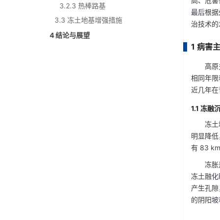
高、危害
3.2.3 热棒路基
最后根据
3.3 冻土地基增强措施
治技术的
4 结论与展望
1 病害
高原
相同年限
近几年在
1.1 冻融
冻土
明显降低
有 83 
冻胀
冻土融化
产生孔隙
的阴阳坡