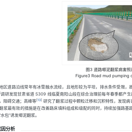
图3 道路唧泥翻浆病害照
Figure3 Road mud pumping 
地区道路沿线常年有冰雪融水流经，且地形较为平坦，排水条件受限，
]
调研发现甘肃省道 S309 线临夏南阳山段在综合治理前每年春季都产生
[
13
]
，阻碍交通；高峰等
研究了翻浆过程中颗粒迁移和沉积特性，发现病
翻浆最有效的措施是在改善路床填料组成和级配的同时，持续加强路基
“水包”诱发唧泥翻浆。
成因分析