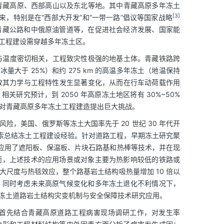
在青藏高原、西部高山以及东北等地。其中青藏高原多年冻土
[
3
]
来，特别是在“西部大开发”和“一带一路”倡议等国家战略
青藏公路和中俄原油管道等，在促进社会经济发展、国家能
工程建设需穿越多年冻土区。
与温度密切相关，工程致灾性极强的地基土体。青藏铁路跨
冰量大于 25%）和约 275 km 的高温多年冻土（地温保持
致其力学与工程特性发生显著变化，从而在行车动荷载作用
究预计，到 2050 年高原冻土地区将有 30%~50%
对青藏高原多年冻土工程建造提出巨大挑战。
，美国、俄罗斯等冻土大国率先于 20 世纪 30 年代开
断探索总结冻土工程建设经验。针对道路工程，早期冻土研究聚
地应用了遮阳板、保温板、片块石路基和热棒等技术，并在现
而，上述技术的应用场景或对象主要为热影响较低的铁路或
尺度与热毯效应，整个路基岩土结构吸热量增加 10 倍以
，同时考虑未来高原气候变化和多年冻土退化不利情况下，
冻土道路岩土结构灾变机制与安全保障技术研究应用。
首先结合青藏高原道路工程病害现场调研工作，对发生率