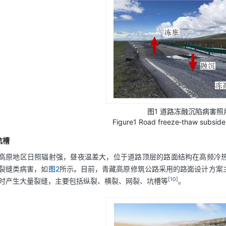
图1 道路冻融沉陷病害照
Figure1 Road freeze‐thaw subside
坑槽
高原地区日照辐射强，昼夜温差大，位于道路顶层的路面结构在高频冷
裂缝类病害，如
图2
所示。目前，青藏高原修筑公路采用的路面设计方案
[
10
]
时产生大量裂缝，主要包括纵裂、横裂、网裂、坑槽等
。