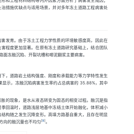
地形和工程材料结构等内外因素方面分析了病害发生成因；
处治措施优缺点与适用场景，并对多年冻土道路工程病害处
病害发育。由于冻土工程力学性质的环境敏感度高，因此在
危害程度更加显著。在原有冻土道路研究基础上，结合团队
路面冻融沉陷、开裂坑槽和唧泥翻浆主要病害。
用下，道路岩土结构强度、刚度和承载能力等力学特性发生
显示，冻融沉陷病害发生率约占总病害的 35.88%，其中
膨胀的现象，是水从液态转变为固态的相变过程。融沉是指
暖季回温时，道路浅层地基中冻结土体开始融化，体积减小
路结构随之发生沉降变形。高填方路基自重大，且存在明显
[
9
]
方向的融沉量也不均匀
。