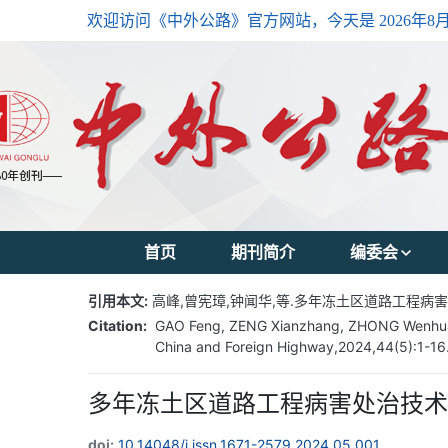
欢迎访问《中外公路》官方网站，今天是
2026年8
首页
期刊简介
编委会
主编简介
引用本文:
高峰,曾宪璋,钟闻华,等.多年冻土区道路工程病害处治技
Citation:
GAO Feng, ZENG Xianzhang, ZHONG Wenhua, et
编委会主任
China and Foreign Highway,2024,44(5):1-16
编委会成员
多年冻土区道路工程病害处治技
doi:
10.14048/j.issn.1671-2579.2024.05.001