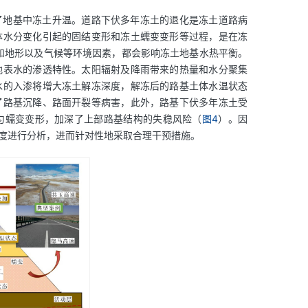
了地基中冻土升温。道路下伏多年冻土的退化是冻土道路病
体水分变化引起的固结变形和冻土蠕变变形等过程，是在冻
和地形以及气候等环境因素，都会影响冻土地基水热平衡。
地表水的渗透特性。太阳辐射及降雨带来的热量和水分聚集
水的入渗将增大冻土解冻深度，解冻后的路基土体水温状态
了路基沉降、路面开裂等病害，此外，路基下伏多年冻土受
匀蠕变变形，加深了上部路基结构的失稳风险（
图4
）。因
度进行分析，进而针对性地采取合理干预措施。