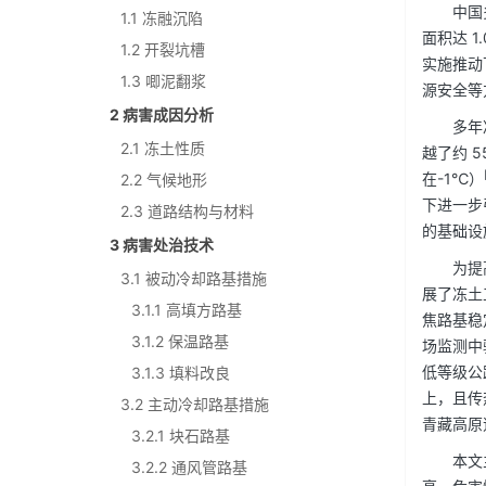
中国
1.1 冻融沉陷
面积达 1.
1.2 开裂坑槽
实施推动
1.3 唧泥翻浆
源安全等
2 病害成因分析
多年
2.1 冻土性质
越了约 5
在-1℃）
2.2 气候地形
下进一步
2.3 道路结构与材料
的基础设
3 病害处治技术
为提
3.1 被动冷却路基措施
展了冻土
3.1.1 高填方路基
焦路基稳
3.1.2 保温路基
场监测中
低等级公
3.1.3 填料改良
上，且传
3.2 主动冷却路基措施
青藏高原
3.2.1 块石路基
本文
3.2.2 通风管路基