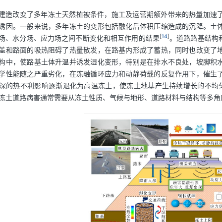
建造改变了多年冻土天然植被条件，施工及运营期额外带来的热量加速
诱因。一般来说，多年冻土的变形包括融化后体积压缩造成的沉降。土
[
14
]
场、水分场、应力场之间不断变化和相互作用的结果
。道路路基结构
盖和路面的吸热阻碍了热量散发，在路基内形成了蓄热，同时也改变了
构中，使路基土体升温并诱发湿化变形，特别是在排水不良处，坡脚积
学性能随之严重劣化，在冻融循环应力和动静荷载的反复作用下，催生
深的热不利影响逐渐退化为高温冻土，使冻土地基产生持续增长的不均
冻土道路病害通常需要从冻土性质、气候与地形、道路材料与结构等多角