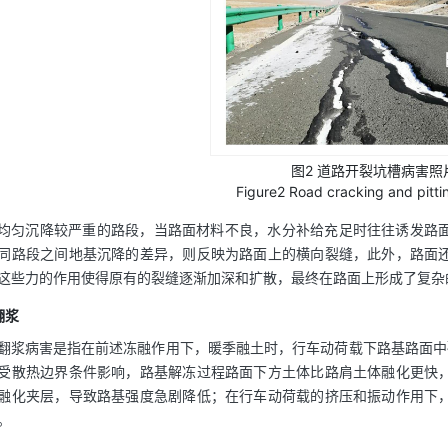
图2 道路开裂坑槽病害照
Figure2 Road cracking and pitti
均匀沉降较严重的路段，当路面材料不良，水分补给充足时往往诱发路
同路段之间地基沉降的差异，则反映为路面上的横向裂缝，此外，路面
这些力的作用使得原有的裂缝逐渐加深和扩散，最终在路面上形成了复杂
翻浆
翻浆病害是指在前述冻融作用下，暖季融土时，行车动荷载下路基路面中
受散热边界条件影响，路基解冻过程路面下方土体比路肩土体融化更快
融化夹层，导致路基强度急剧降低；在行车动荷载的挤压和振动作用下
。