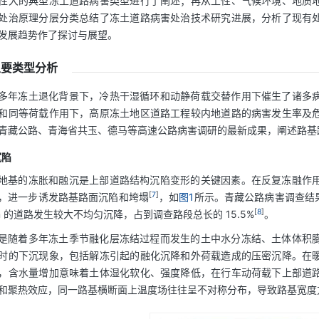
性大的典型冻土道路病害类型进行了阐述；再从土性、气候环境、地质
处治原理分层分类总结了冻土道路病害处治技术研究进展，分析了现有
发展趋势作了探讨与展望。
主要类型分析
多年冻土退化背景下，冷热干湿循环和动静荷载交替作用下催生了诸多
和同等荷载作用下，高原冻土地区道路工程较内地道路的病害发生率及
青藏公路、青海省共玉、德马等高速公路病害调研的最新成果，阐述路基
沉陷
地基的冻胀和融沉是上部道路结构沉陷变形的关键因素。在反复冻融作
[
7
]
，进一步诱发路基路面沉陷和垮塌
，如
图1
所示。青藏公路病害调查结果
[
8
]
km 的道路发生较大不均匀沉降，占到调查路段总长的 15.5%
。
是随着多年冻土季节融化层冻结过程而发生的土中水分冻结、土体体积
时的下沉现象，包括解冻引起的融化沉降和外荷载造成的压密沉降。在
，含水量增加意味着土体湿化软化、强度降低，在行车动荷载下上部道
和聚热效应，同一路基横断面上温度场往往呈不对称分布，导致路基宽度