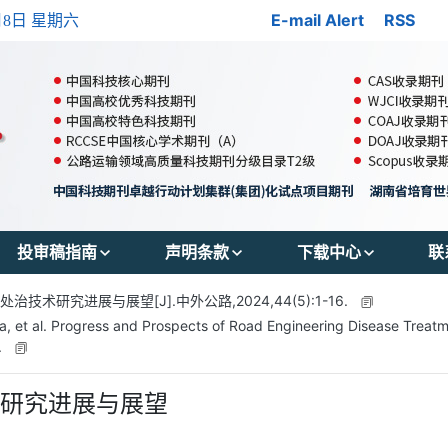
E-mail Alert
RSS
月8日 星期六
投审稿指南
声明条款
下载中心
联
郑重声明
出版伦理
投稿模版
期
术研究进展与展望[J].中外公路,2024,44(5):1-16.
 al. Progress and Prospects of Road Engineering Disease Treatmen
投稿须知
OA政策
参考文献格式
联
.
审稿流程
存储政策
版权转让协议书
术研究进展与展望
编辑流程
数据共享政策
作者声明表