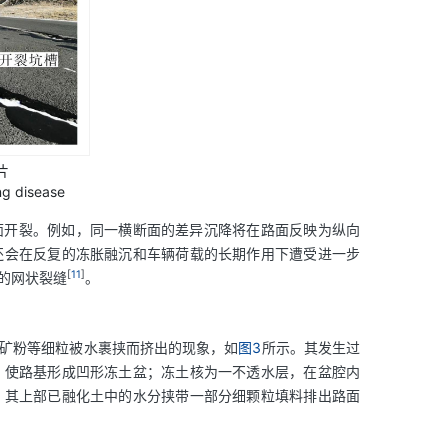
片
ng disease
面开裂。例如，同一横断面的差异沉降将在路面反映为纵向
还会在反复的冻胀融沉和车辆荷载的长期作用下遭受进一步
[
11
]
的网状裂缝
。
矿粉等细粒被水裹挟而挤出的现象，如
图3
所示。其发生过
，使路基形成凹形冻土盆；冻土核为一不透水层，在盆腔内
，其上部已融化土中的水分挟带一部分细颗粒填料排出路面