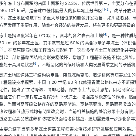
多年冻土分布面积约占国土面积的 22.3%，位居世界第三，主要分布
6
2
[
1
-
2
]
06× 10
km
，是全球中低纬度最大的多年冻土分布区
。改革开放以
下，冻土地区修筑了许多重大基础设施和能源开发项目，如川藏铁路、
方面发挥了重要作用，随着社会经济的持续发展，将有更多和更高等级的
[
4
]
冻土是指温度常年在 0℃以下，含冰的各种岩石和土壤
，是一种性质
50 km 的多年冻土区，其中就有超过 50% 的高含冰量多年冻土（体积含
[
5
]
。在高原暖湿化和工程热效应影响下，这些多年冻土正加速退化并导
引起上部路基路面结构变形失稳破坏，增加了工程基础设施不稳定风险。相关研
[
6
]
施处于高风险状态
。不断恶化的气候环境和人类发展需求之间的矛盾将
高冻土地区道路工程结构稳定性，降低冻融变形、唧泥翻浆等病害发生的风险
工程建设技术摸索，中国自 20 世纪 60 年代修建青藏公路以来亦不
定性，提出了“主动降温，冷却地基，保护冻土”的设计思想，因地制宜
验证它们在一定程度上发挥冷却下伏冻土，增强路基稳定性的作用。然
路，当面对高等级公路存在的高路基储热、宽路基聚热、黑路面强吸热的大
热过程和储热形式均有明显改变时，当前相关措施的处治效果十分有限
道路工程高品质建养和防减灾仍面临诸多挑战，迫切需要进一步深化多年
主要总结了当前多年冻土道路工程病害处治技术研究进展和应用效果。