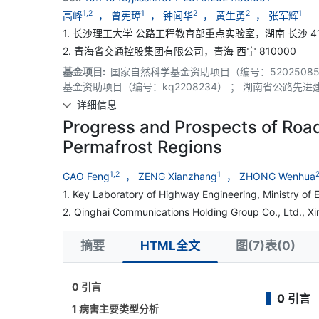
1,2
1
2
2
1
高峰
， 曾宪璋
， 钟闻华
， 黄生勇
， 张军辉
1. 长沙理工大学 公路工程教育部重点实验室，湖南 长沙 41
2. 青海省交通控股集团有限公司，青海 西宁 810000
基金项目:
国家自然科学基金资助项目（编号：52025085
基金资助项目（编号：kq2208234） ； 湖南省公路先
详细信息
Progress and Prospects of Roa
Permafrost Regions
1,2
1
GAO Feng
， ZENG Xianzhang
， ZHONG Wenhua
1. Key Laboratory of Highway Engineering, Ministry o
2. Qinghai Communications Holding Group Co., Ltd., Xi
摘要
HTML全文
图(7)表(0)
0 引言
0 引言
1 病害主要类型分析