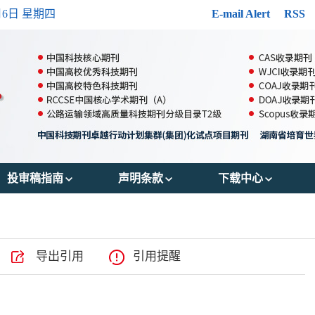
月6日 星期四
E-mail Alert
RSS
投审稿指南
声明条款
下载中心
郑重声明
出版伦理
投稿模版
投稿须知
OA政策
参考文献格式
导出引用
引用提醒
审稿流程
存储政策
版权转让协议书
编辑流程
数据共享政策
作者声明表