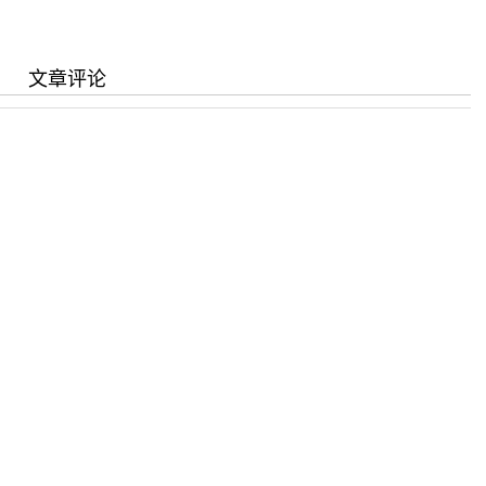
写作指南
同行评议政策
近三年总目次及索引
关于生成式人工智能的声明
中外公路图形格式模
文章评论