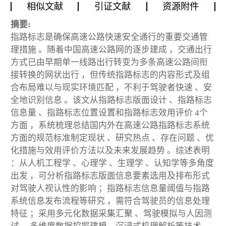
相似文献
引证文献
资源附件
摘要:
指路标志是确保高速公路快速安全通行的重要交通管
理措施 。随着中国高速公路网的逐步建成 ，交通出行
方式已由早期单一线路出行转变为多条高速公路间衔
接转换的网状出行 ，但传统指路标志的内容形式及组
合布局难以与现实环境匹配 ，不利于驾驶者快速 、安
全地识别信息 。该文从指路标志版面设计 、指路标志
信息量 、指路标志位置设置和指路标志效用评价 4个
方面 ，系统梳理总结国内外在高速公路指路标志系统
方面的规范标准制定现状 、研究热点 、存在问题 、优
化措施与效用评价方法以及未来发展趋势 。综述表明
：从人机工程学 、心理学 、生理学 、认知学等多角度
出发 ，可分析指路标志版面信息要素选用及排布形式
对驾驶人视认性的影响 ；指路标志信息量阈值与指路
系统信息发布流程等研究 ，需符合驾驶员的信息处理
特征 ；采用多元化数据采集汇聚 、驾驶模拟与人因测