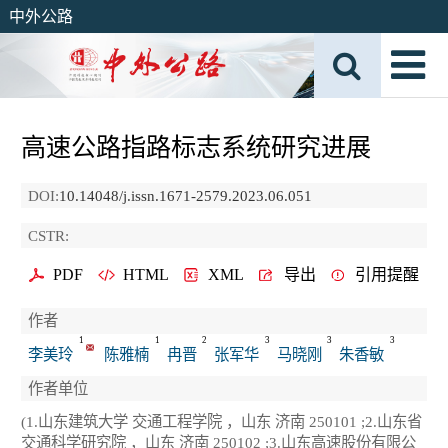
中外公路
高速公路指路标志系统研究进展
DOI:
10.14048/j.issn.1671-2579.2023.06.051
CSTR:
PDF
HTML
XML
导出
引用提醒
作者
1
1
2
3
3
3
李美玲
陈雅楠
冉晋
张军华
马晓刚
朱香敏
作者单位
(1.山东建筑大学 交通工程学院 ，山东 济南 250101 ;2.山东省
交通科学研究院 ，山东 济南 250102 ;3.山东高速股份有限公