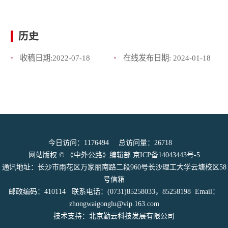
历史
收稿日期:
2022-07-18
在线发布日期:
2024-01-18
今日访问：
1176494
总访问量：
26718
网站版权 © 《中外公路》编辑部
京ICP备14043443号-5
通讯地址：长沙市雨花区万家丽南路二段960号长沙理工大学云塘校区58
号信箱
邮政编码：410114 联系电话：(0731)85258033，85258198 Email：
zhongwaigonglu@vip.163.com
技术支持：北京勤云科技发展有限公司