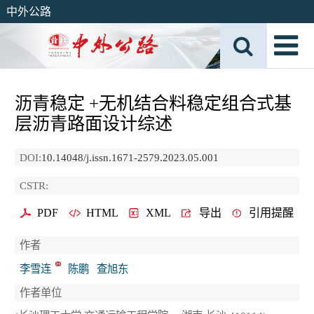
中外公路
沥青稳定 +无机结合料稳定组合式基
层沥青路面设计综述
DOI:
10.14048/j.issn.1671-2579.2023.05.001
CSTR:
PDF
HTML
XML
导出
引用提醒
作者
李雪连
陈鹏
查旭东
作者单位