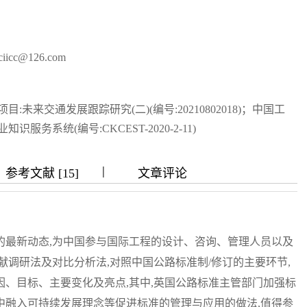
写作指南
同行评议政策
近三年总目次及索引
关于生成式人工智能的声明
中外公路图形格式模
icc@126.com
来交通发展跟踪研究(二)(编号:20210802018)；中国工
系统(编号:CKCEST-2020-2-11)
|
|
|
|
参考文献 [15]
文章评论
的最新动态,为中国参与国际工程的设计、咨询、管理人员以及
献调研法及对比分析法,对照中国公路标准制/修订的主要环节,
、目标、主要变化及亮点,其中,英国公路标准主管部门加强标
中融入可持续发展理念等促进标准的管理与应用的做法,值得参