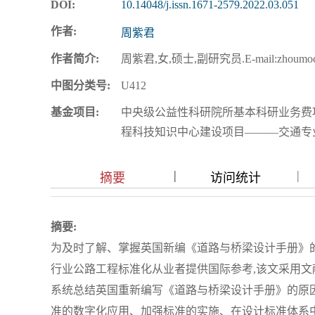
DOI:
10.14048/j.issn.1671-2579.2022.03.051
作者:
周紫君
作者简介:
周紫君,女,硕士,副研究员.E-mail:zhoumoci
中图分类号:
U412
基金项目:
中央级公益性科研院所基本科研业务费项目:未
程科技知识中心建设项目———交通专业知识服务
|
|
|
摘要
访问统计
摘要:
为及时了解、掌握英国新编《道路与桥梁设计手册》
行业公路工程标准化从业者提供国际参考,该文采用文
系统总结英国重新编写《道路与桥梁设计手册》的原因
准的数字化应用、加强标准的实施、在设计标准体系