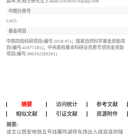
莫坤,男,硕士研究生.E-mail:350345076@qq.com
中图分类号
U455
基金项目
中铁四局科研项目(编号:2018-97)；国家自然科学基金资助项
目(编号:41877285)；中央高校基本科研业务费专项资金资助
项目(编号:300102289201)
摘要
访问统计
参考文献
相似文献
引证文献
资源附件
摘要:
该文以西安地铁五号线雁鸣湖停车场出入线双连拱隧