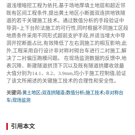
道浅埋暗挖工程为依托,基于场地厚填土地层和超近邻
既有区间工程条件,提出黄土地区小断面双连拱地铁隧
道的若干关键施工技术。通过数值分析的手段验证中
导洞+上下台阶法施工的可行性,同时根据不同施工区段
地质条件采用不同形式超前支护手段,并适当增大中导
洞开挖断面占比,有效降低了左右洞施工的相互影响;此
外,工程采用自行设计非对称衬砌台车进行二衬施工,解
决了二衬偏压跑模问题。 在现场监测数据的反馈中,地
表沉降、新建隧道拱顶下沉以及既有隧道拱腰收敛最
大值分别为14.1、8.2、3.9mm,均小于施工控制值,验证
了该文所阐述的关键施工技术的合理性和安全性。
关键词:
黄土地区
;
双连拱隧道
;
数值分析
;
施工技术
;
非对称台
车
;
现场监测
引用本文