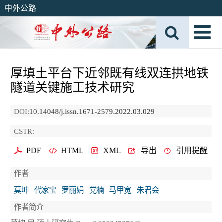
中外公路
厚填土平台下近邻既有线双连拱地铁
隧道关键施工技术研究
DOI:
10.14048/j.issn.1671-2579.2022.03.029
CSTR:
PDF
HTML
XML
导出
引用提醒
作者
莫坤
代家宝
罗丽娟
党楠
马甲宽
朱君会
作者简介