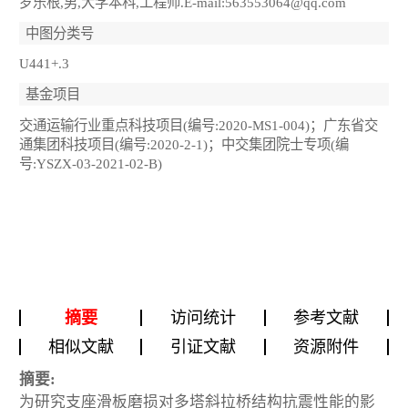
罗乐根,男,大学本科,工程师.E-mail:563553064@qq.com
中图分类号
U441+.3
基金项目
交通运输行业重点科技项目(编号:2020-MS1-004)；广东省交
通集团科技项目(编号:2020-2-1)；中交集团院士专项(编
号:YSZX-03-2021-02-B)
摘要
访问统计
参考文献
相似文献
引证文献
资源附件
摘要:
为研究支座滑板磨损对多塔斜拉桥结构抗震性能的影