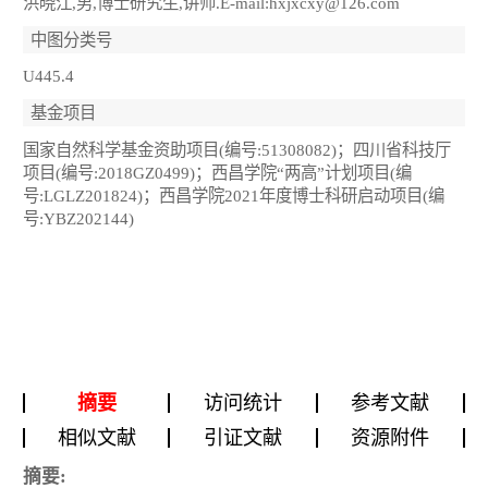
洪晓江,男,博士研究生,讲师.E-mail:hxjxcxy@126.com
中图分类号
U445.4
基金项目
国家自然科学基金资助项目(编号:51308082)；四川省科技厅
项目(编号:2018GZ0499)；西昌学院“两高”计划项目(编
号:LGLZ201824)；西昌学院2021年度博士科研启动项目(编
号:YBZ202144)
摘要
访问统计
参考文献
相似文献
引证文献
资源附件
摘要: