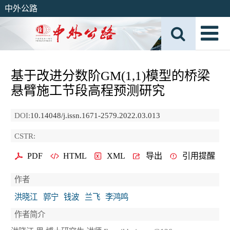
中外公路
基于改进分数阶GM(1,1)模型的桥梁
悬臂施工节段高程预测研究
DOI:
10.14048/j.issn.1671-2579.2022.03.013
CSTR:
PDF
HTML
XML
导出
引用提醒
作者
洪晓江
郭宁
钱波
兰飞
李鸿鸣
作者简介