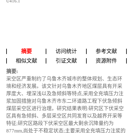
U416.1
摘要
访问统计
参考文献
相似文献
引证文献
资源附件
摘要:
采空区严重制约了乌鲁木齐城市的整体规划、生态环
境和经济发展。该文针对乌鲁木齐地区煤层具有开采
厚度大、埋深浅以及急倾斜等特点,采用全充填压力注
浆加固措施对乌鲁木齐市东二环道路工程下伏急倾斜
煤层采空区进行治理。研究结果表明:研究区下伏采空
区具有急倾斜、多层采空区共同发育以及越界开采等
特征;研究区路段下伏采空区最大剩余沉降量约为
877mm,尚处于不稳定状态;主要采用全充填压力注浆的