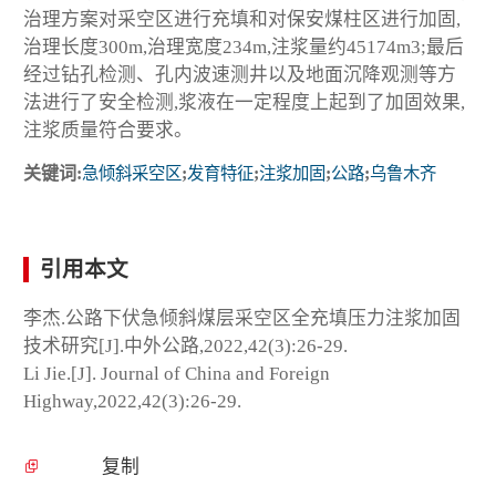
治理方案对采空区进行充填和对保安煤柱区进行加固,
治理长度300m,治理宽度234m,注浆量约45174m3;最后
经过钻孔检测、孔内波速测井以及地面沉降观测等方
法进行了安全检测,浆液在一定程度上起到了加固效果,
注浆质量符合要求。
关键词:
急倾斜采空区
;
发育特征
;
注浆加固
;
公路
;
乌鲁木齐
引用本文
李杰.公路下伏急倾斜煤层采空区全充填压力注浆加固
技术研究[J].中外公路,2022,42(3):26-29.
Li Jie.[J]. Journal of China and Foreign
Highway,2022,42(3):26-29.
复制