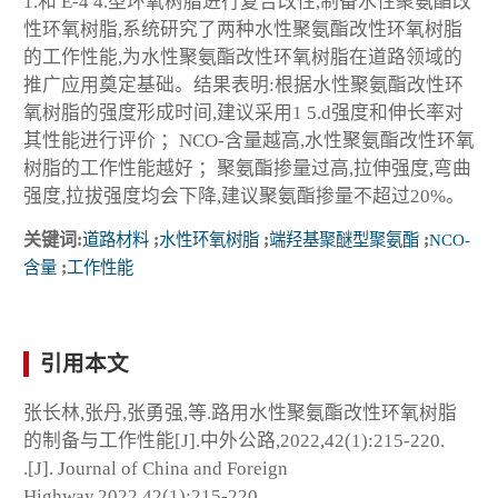
1.和 E-4 4.型环氧树脂进行复合改性,制备水性聚氨酯改
性环氧树脂,系统研究了两种水性聚氨酯改性环氧树脂
的工作性能,为水性聚氨酯改性环氧树脂在道路领域的
推广应用奠定基础。结果表明:根据水性聚氨酯改性环
氧树脂的强度形成时间,建议采用1 5.d强度和伸长率对
其性能进行评价 ；NCO-含量越高,水性聚氨酯改性环氧
树脂的工作性能越好 ；聚氨酯掺量过高,拉伸强度,弯曲
强度,拉拔强度均会下降,建议聚氨酯掺量不超过20%。
关键词:
道路材料
;
水性环氧树脂
;
端羟基聚醚型聚氨酯
;
NCO-
含量
;
工作性能
引用本文
张长林,张丹,张勇强,等.路用水性聚氨酯改性环氧树脂
的制备与工作性能[J].中外公路,2022,42(1):215-220.
.[J]. Journal of China and Foreign
Highway,2022,42(1):215-220.