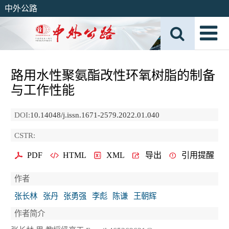
中外公路
路用水性聚氨酯改性环氧树脂的制备
与工作性能
DOI:
10.14048/j.issn.1671-2579.2022.01.040
CSTR:
PDF
HTML
XML
导出
引用提醒
作者
张长林
张丹
张勇强
李彪
陈谦
王朝辉
作者简介