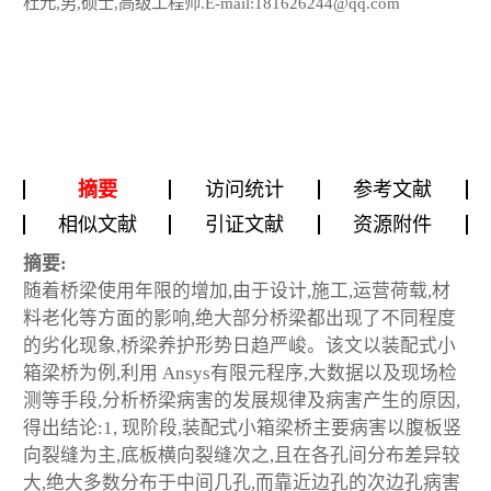
杜元,男,硕士,高级工程师.E-mail:181626244@qq.com
摘要
访问统计
参考文献
相似文献
引证文献
资源附件
摘要:
随着桥梁使用年限的增加,由于设计,施工,运营荷载,材
料老化等方面的影响,绝大部分桥梁都出现了不同程度
的劣化现象,桥梁养护形势日趋严峻。该文以装配式小
箱梁桥为例,利用 Ansys有限元程序,大数据以及现场检
测等手段,分析桥梁病害的发展规律及病害产生的原因,
得出结论:1, 现阶段,装配式小箱梁桥主要病害以腹板竖
向裂缝为主,底板横向裂缝次之,且在各孔间分布差异较
大,绝大多数分布于中间几孔,而靠近边孔的次边孔病害