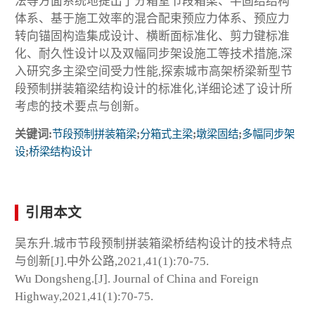
法等方面系统地提出了分箱室节段箱梁、半固结结构
体系、基于施工效率的混合配束预应力体系、预应力
转向锚固构造集成设计、横断面标准化、剪力键标准
化、耐久性设计以及双幅同步架设施工等技术措施,深
入研究多主梁空间受力性能,探索城市高架桥梁新型节
段预制拼装箱梁结构设计的标准化,详细论述了设计所
考虑的技术要点与创新。
关键词:
节段预制拼装箱梁
;
分箱式主梁
;
墩梁固结
;
多幅同步架
设
;
桥梁结构设计
引用本文
吴东升.城市节段预制拼装箱梁桥结构设计的技术特点
与创新[J].中外公路,2021,41(1):70-75.
Wu Dongsheng.[J]. Journal of China and Foreign
Highway,2021,41(1):70-75.