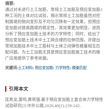
摘要:
通过对未进行土工加筋、常规土工加筋及预应变加筋3
种工况的土体对比试验，揭示常规土工加筋虽然对控
制路堤的侧向变形及不均匀沉降有一定效果，但预应
变加筋对提高路堤的稳定性，其效果更加明显，进而
分析了预应变加筋土技术的力学特性；同时，给出了
预应变加筋土技术中土工网合理的拉伸范围，并提出
常规加筋技术中土工筋材与土体之间弹性模量相互匹
配问题。为土工加筋尤其是预应变加筋施工技术的推
广应用提供了参考依据。
关键词:
土工材料
;
预应变加筋
;
力学特性
;
模量匹配
引用本文
匡希龙,雷鸣,黄筑强.基于预应变加筋土复合体力学特性
试验研究[J].中外公路,2020,40(2):239-242.