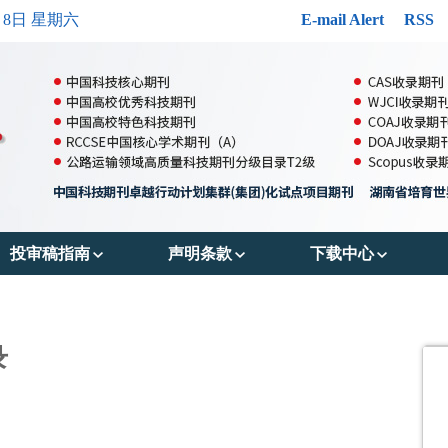
月8日 星期六
E-mail Alert
RSS
投审稿指南
声明条款
下载中心
郑重声明
出版伦理
投稿模版
投稿须知
OA政策
参考文献格式
录
审稿流程
存储政策
版权转让协议书
编辑流程
数据共享政策
作者声明表