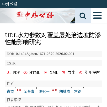
中外公路
UDL水力参数对覆盖层处治边坡防渗
性能影响研究
DOI:
10.14048/j.issn.1671-2579.2026.02.001
CSTR:
PDF
HTML
XML
导出
引用提醒
作者
1
1
1
1
2
肖杰
闫冬青
陈冠一
胡林杰
常锦
作者单位