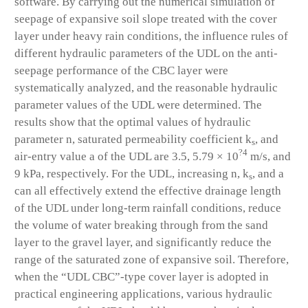
software. By carrying out the numerical simulation of
seepage of expansive soil slope treated with the cover
layer under heavy rain conditions, the influence rules of
different hydraulic parameters of the UDL on the anti-
seepage performance of the CBC layer were
systematically analyzed, and the reasonable hydraulic
parameter values of the UDL were determined. The
results show that the optimal values of hydraulic
parameter
n
, saturated permeability coefficient
k
, and
s
?4
air-entry value
a
of the UDL are 3.5, 5.79 × 10
m/s, and
9 kPa, respectively. For the UDL, increasing
n
,
k
, and
a
s
can all effectively extend the effective drainage length
of the UDL under long-term rainfall conditions, reduce
the volume of water breaking through from the sand
layer to the gravel layer, and significantly reduce the
range of the saturated zone of expansive soil. Therefore,
when the “UDL CBC”-type cover layer is adopted in
practical engineering applications, various hydraulic