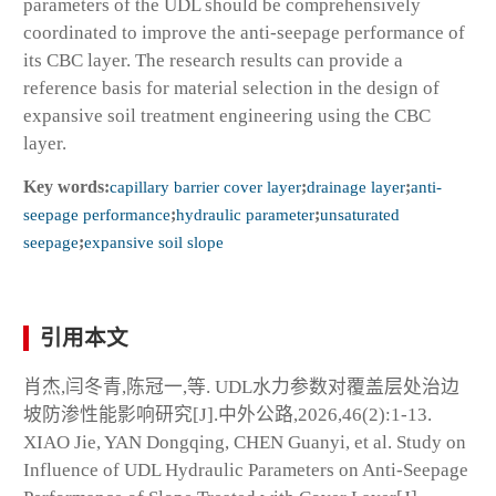
parameters of the UDL should be comprehensively
coordinated to improve the anti-seepage performance of
its CBC layer. The research results can provide a
reference basis for material selection in the design of
expansive soil treatment engineering using the CBC
layer.
Key words:
capillary barrier cover layer
;
drainage layer
;
anti-
seepage performance
;
hydraulic parameter
;
unsaturated
seepage
;
expansive soil slope
引用本文
肖杰,闫冬青,陈冠一,等. UDL水力参数对覆盖层处治边
坡防渗性能影响研究[J].中外公路,2026,46(2):1-13.
XIAO Jie, YAN Dongqing, CHEN Guanyi, et al. Study on
Influence of UDL Hydraulic Parameters on Anti-Seepage