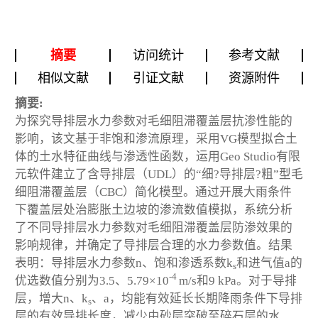
摘要
访问统计
参考文献
相似文献
引证文献
资源附件
摘要:
为探究导排层水力参数对毛细阻滞覆盖层抗渗性能的
影响，该文基于非饱和渗流原理，采用VG模型拟合土
体的土水特征曲线与渗透性函数，运用Geo Studio有限
元软件建立了含导排层（UDL）的“细?导排层?粗”型毛
细阻滞覆盖层（CBC）简化模型。通过开展大雨条件
下覆盖层处治膨胀土边坡的渗流数值模拟，系统分析
了不同导排层水力参数对毛细阻滞覆盖层防渗效果的
影响规律，并确定了导排层合理的水力参数值。结果
表明：导排层水力参数
n
、饱和渗透系数
k
和进气值
a
的
s
-4
优选数值分别为3.5、5.79×10
m/s和9 kPa。对于导排
层，增大
n
、
k
、
a
，均能有效延长长期降雨条件下导排
s
层的有效导排长度，减少由砂层突破至碎石层的水