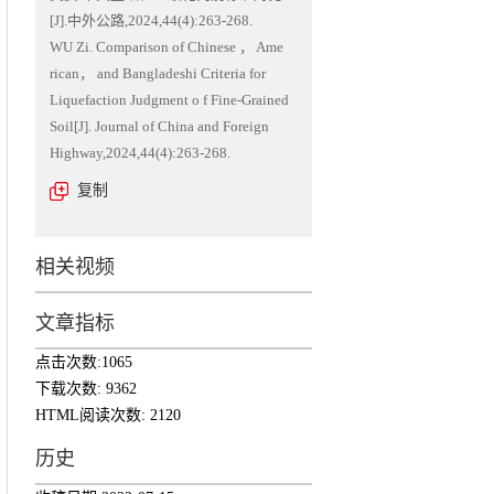
[J].中外公路,2024,44(4):263-268.
WU Zi. Comparison of Chinese ， Ame
板
rican， and Bangladeshi Criteria for
Liquefaction Judgment o f Fine‑Grained
Soil[J]. Journal of China and Foreign
Highway,2024,44(4):263-268.
复制
相关视频
文章指标
点击次数:
1065
下载次数:
9362
HTML阅读次数:
2120
历史