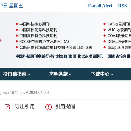
月7日 星期五
E-mail Alert
RSS
投审稿指南
声明条款
下载中心
郑重声明
出版伦理
投稿模版
.issn.1671-2579.2024.04.031
投稿须知
OA政策
参考文献格式
导出引用
引用提醒
审稿流程
存储政策
版权转让协议书
编辑流程
数据共享政策
作者声明表