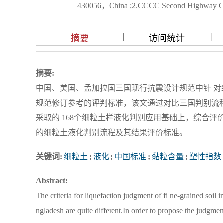
430056，China ;2.CCCC Second Highway Cons
|
|
|
摘要
访问统计
摘要:
中国、美国、孟加拉国三国现行抗震设计规范中针 
规范修订参考的评判标准，该文通过对比三国判别流
采取的 168个细粒土样液化判别应用基础上，综合
的细粒土液化判别流程及其结果评价标准。
关键词:
细粒土
;
液化
;
中国标准
;
黏粒含量
;
塑性指数
Abstract:
The criteria for liquefaction judgment of fi ne-grained so
ngladesh are quite different.In order to propose the judgme