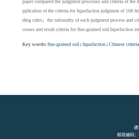
paper compared the judgment processes and criteria of the 
pplication of the criteria for liquefaction judgment of 168
ding cities，the rationality of each judgment process and c
cesses and result criteria for fine-grained soil liquefaction in
Key words:
fine-grained soil
;
liquefaction
;
Chinese criteri
通
邮政编码：410