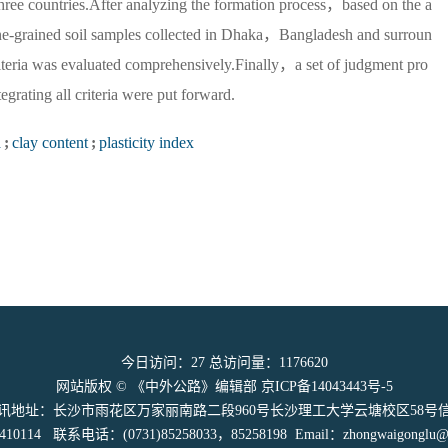
three countries.After analyzing the formation process，based on the a
 fine-grained soil samples collected in Dhaka，Bangladesh and surroun
riteria was evaluated comprehensively.Finally，a set of judgment pro
tegrating all criteria were put forward.
a
;
clay content
;
plasticity index
今日访问：
27
总访问量：
1176620
网站版权 © 《中外公路》编辑部
京ICP备14043443号-5
讯地址：长沙市雨花区万家丽南路二段960号长沙理工大学云塘校区58号
114 联系电话：(0731)85258033，85258198 Email：zhongwaigonglu@vi