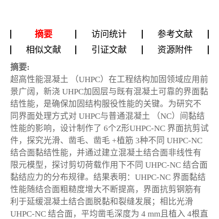
摘要
访问统计
参考文献
相似文献
引证文献
资源附件
摘要:
超高性能混凝土 （UHPC）在工程结构加固领域应用前
景广阔，新浇 UHPC加固层与既有混凝土可靠的界面黏
结性能，是确保加固结构服役性能的关键。为研究不
同界面处理方式对 UHPC与普通混凝土 （NC）间黏结
性能的影响，设计制作了 6个Z形UHPC-NC 界面抗剪试
件，探究光滑、凿毛、凿毛 +植筋 3种不同 UHPC-NC
结合面黏结性能，并通过建立混凝土结合面非线性有
限元模型，探讨剪切荷载作用下不同 UHPC-NC 结合面
黏结应力的分布规律。结果表明：UHPC-NC 界面黏结
性能随结合面粗糙度增大不断提高，界面抗剪钢筋有
利于延缓混凝土结合面脱黏和裂缝发展；相比光滑
UHPC-NC 结合面，平均凿毛深度为 4 mm且植入 4根直