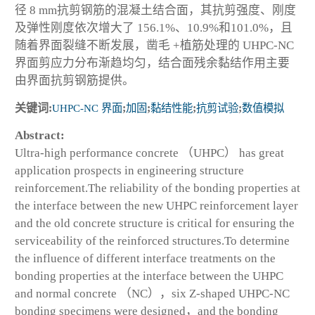
径 8 mm抗剪钢筋的混凝土结合面，其抗剪强度、刚度
及弹性刚度依次增大了 156.1%、10.9%和101.0%，且
随着界面裂缝不断发展，凿毛 +植筋处理的 UHPC-NC
界面剪应力分布渐趋均匀，结合面残余黏结作用主要
由界面抗剪钢筋提供。
关键词:
UHPC-NC 界面
;
加固
;
黏结性能
;
抗剪试验
;
数值模拟
Abstract:
Ultra-high performance concrete （UHPC） has great
application prospects in engineering structure
reinforcement.The reliability of the bonding properties at
the interface between the new UHPC reinforcement layer
and the old concrete structure is critical for ensuring the
serviceability of the reinforced structures.To determine
the influence of different interface treatments on the
bonding properties at the interface between the UHPC
and normal concrete （NC），six Z-shaped UHPC-NC
bonding specimens were designed，and the bonding