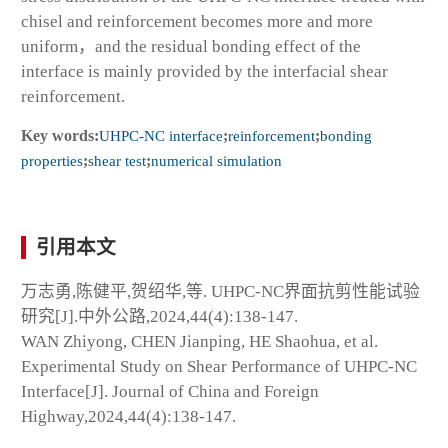
chisel and reinforcement becomes more and more
uniform，and the residual bonding effect of the
interface is mainly provided by the interfacial shear
reinforcement.
Key words:
UHPC-NC interface
;
reinforcement
;
bonding
properties
;
shear test
;
numerical simulation
引用本文
万志勇,陈健平,贺绍华,等. UHPC‑NC界面抗剪性能试验
研究[J].中外公路,2024,44(4):138-147.
WAN Zhiyong, CHEN Jianping, HE Shaohua, et al.
Experimental Study on Shear Performance of UHPC‑NC
Interface[J]. Journal of China and Foreign
Highway,2024,44(4):138-147.