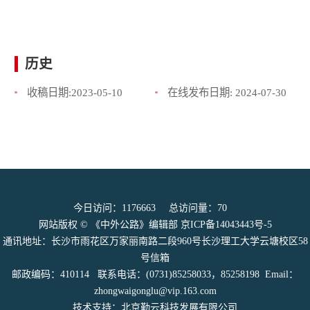
历史
收稿日期:
2023-05-10
在线发布日期:
2024-07-30
今日访问：
1176663
总访问量：
70
网站版权 © 《中外公路》编辑部
京ICP备14043443号-5
通讯地址：长沙市雨花区万家丽南路二段960号长沙理工大学云塘校区58
号信箱
邮政编码：410114 联系电话：(0731)85258033，85258198 Email：
zhongwaigonglu@vip.163.com
技术支持：北京勤云科技发展有限公司