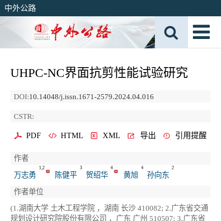
中外公路
UHPC‑NC界面抗剪性能试验研究
DOI:
10.14048/j.issn.1671-2579.2024.04.016
CSTR:
PDF
HTML
XML
导出
引用提醒
作者
1,2
3
4
4
2
万志勇
陈健平
贺绍华
黄旭
孙向东
作者单位
(1.湖南大学 土木工程学院 ，湖南 长沙 410082; 2.广东省交通
规划设计研究院股份有限公司 ，广东 广州 510507; 3.广东省